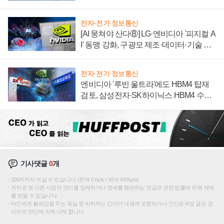
어
전자·전기·정보통신
[AI 뭉쳐야 산다⑧] LG·엔비디아 '피지컬 A
I' 동맹 강화, 구광모 제조·데이터·기술 결
집해 종합 로보틱스 기업으로
전자·전기·정보통신
엔비디아 '루빈 울트라'에도 HBM4 탑재
검토, 삼성전자·SK하이닉스 HBM4 수율
에 주도권 갈린다
기사댓글
0
개
200자까지 쓰실 수 있습니다. (현재 0 byte / 최대 400byte)
저작권 등 다른 사람의 권리를 침해하거나 명예를 훼손하는 댓글은 관련 법률에 의해 제재
를 받을 수 있습니다.
타인에게 불쾌감을 주는 욕설 등 비하하는 단어가 내용에 포함되거나 인신공격성 글은 관
리자의 판단에 의해 삭제 합니다.