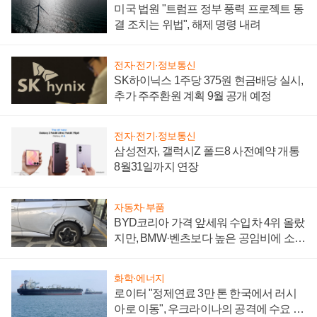
미국 법원 "트럼프 정부 풍력 프로젝트 동
결 조치는 위법", 해제 명령 내려
전자·전기·정보통신
SK하이닉스 1주당 375원 현금배당 실시,
추가 주주환원 계획 9월 공개 예정
전자·전기·정보통신
삼성전자, 갤럭시Z 폴드8 사전예약 개통
8월31일까지 연장
자동차·부품
BYD코리아 가격 앞세워 수입차 4위 올랐
지만, BMW·벤츠보다 높은 공임비에 소비
자 불만 폭발
화학·에너지
로이터 "정제연료 3만 톤 한국에서 러시
아로 이동", 우크라이나의 공격에 수요 늘