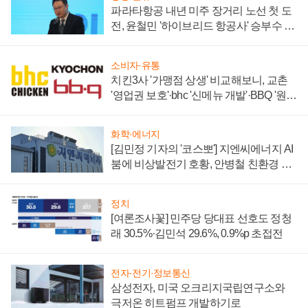
파라타항공 내년 미주 장거리 노선 첫 도
전, 윤철민 '하이브리드 항공사' 승부수 통
할까
소비자·유통
치킨3사 '가맹점 상생' 비교해보니, 교촌
'영업권 보호'·bhc '신메뉴 개발'·BBQ '원가
부담'
화학·에너지
[김민정 기자의 '코스뽀'] 지엔씨에너지 AI
붐에 비상발전기 호황, 안병철 친환경 에
너지 발전전문기업 향한다
정치
[여론조사꽃] 민주당 당대표 선호도 정청
래 30.5%·김민석 29.6%, 0.9%p 초접전
전자·전기·정보통신
삼성전자, 미국 오크리지국립연구소와
극저온 히트펌프 개발하기로