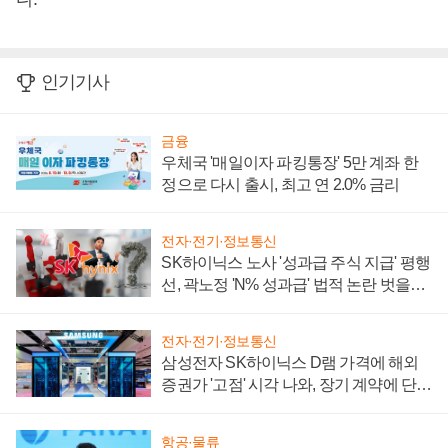
인기기사
금융
우체국 '매일이자 파킹통장' 5만 계좌 한
정으로 다시 출시, 최고 연 2.0% 금리
전자·전기·정보통신
SK하이닉스 노사 '성과급 주식 지급' 평행
선, 곽노정 'N% 성과급' 법적 논란 벗을지
주목
전자·전기·정보통신
삼성전자 SK하이닉스 D램 가격에 해외
증권가 '고점' 시각 나와, 장기 계약에 단점
부각
항공·물류