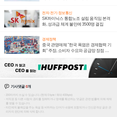
전자·전기·정보통신
SK하이닉스 통합노조 설립 움직임 본격
화, 성과급 체계 불만에 3500명 결집
경제정책
중국 관영매체 "한국 폭염은 경제협력 기
회" 주장, 소비자 수요와 공급망 장점 강
조
기사댓글
0
개
200자까지 쓰실 수 있습니다. (현재 0 byte / 최대 400byte)
저작권 등 다른 사람의 권리를 침해하거나 명예를 훼손하는 댓글은 관련 법률에 의해 제재
를 받을 수 있습니다.
타인에게 불쾌감을 주는 욕설 등 비하하는 단어가 내용에 포함되거나 인신공격성 글은 관
리자의 판단에 의해 삭제 합니다.