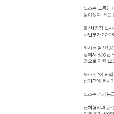
노조는 그동안 
돌아섰다. 최근
울산1공장 노사
사업부가 27~2
회사는 울산1공
정에서 있었던 
업으로 차량 12
노조는 “이 파
섭기간에 회사가
노조는 △기본급 
단체협약과 관련해
인트 연간 100만