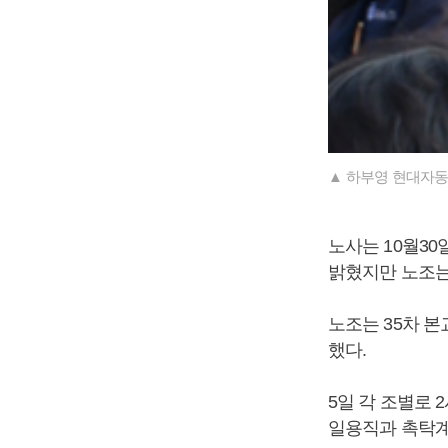
▲ 하부영 현대자동
노사는 10월30
밝혔지만 노조는
노조는 35차 
했다.
5일 각 조별로 
일용직과 촉탁계