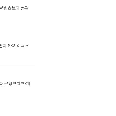
MW·벤츠보다 높은
성전자·SK하이닉스
강화, 구광모 제조·데