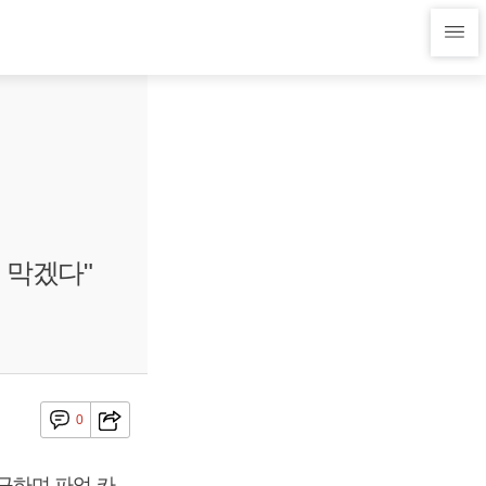
 막겠다"
0
구하며 파업 카