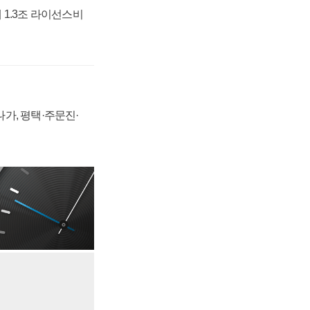
 1.3조 라이선스비
가, 평택·주문진·