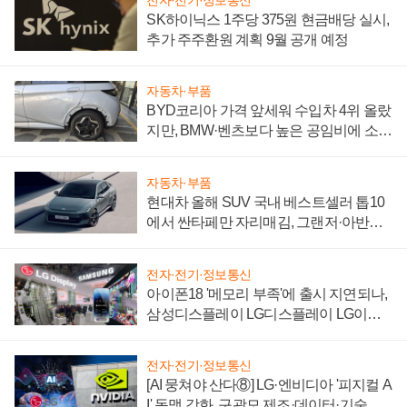
SK하이닉스 1주당 375원 현금배당 실시,
추가 주주환원 계획 9월 공개 예정
자동차·부품
BYD코리아 가격 앞세워 수입차 4위 올랐
지만, BMW·벤츠보다 높은 공임비에 소비
자 불만 폭발
자동차·부품
현대차 올해 SUV 국내 베스트셀러 톱10
에서 싼타페만 자리매김, 그랜저·아반떼
'세단 쌍끌이'로 내수 방어
전자·전기·정보통신
아이폰18 '메모리 부족'에 출시 지연되나,
삼성디스플레이 LG디스플레이 LG이노
텍 '탈애플' 수익 다각화 속도
전자·전기·정보통신
[AI 뭉쳐야 산다⑧] LG·엔비디아 '피지컬 A
I' 동맹 강화, 구광모 제조·데이터·기술 결