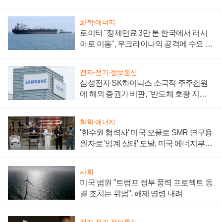
화학·에너지
로이터 "정제연료 3만 톤 한국에서 러시
아로 이동", 우크라이나의 공격에 수요 늘
어
전자·전기·정보통신
삼성전자 SK하이닉스 소극적 주주환원
에 해외 증권가 비판, "반도체 호황 지속
성 의문"
화학·에너지
'한수원 협력사' 미국 오클로 SMR 연구용
원자로 '임계 상태' 도달, 미국 에너지부
"중요한 이정표"
사회
미국 법원 "트럼프 정부 풍력 프로젝트 동
결 조치는 위법", 해제 명령 내려
전자·전기·정보통신