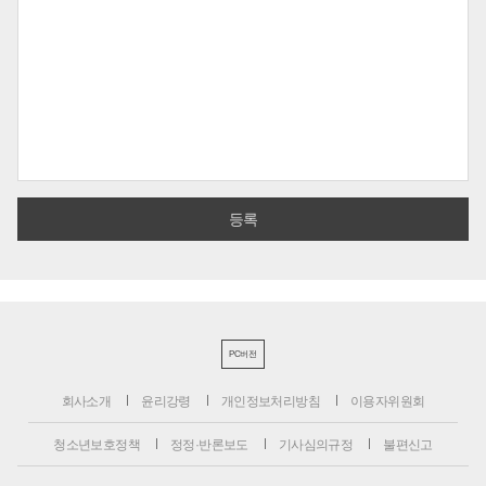
PC버전
회사소개
윤리강령
개인정보처리방침
이용자위원회
청소년보호정책
정정·반론보도
기사심의규정
불편신고