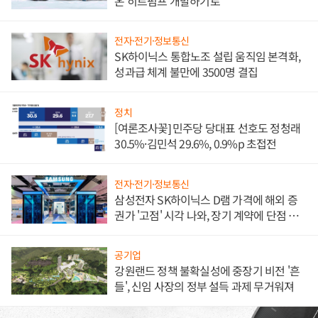
온 히트펌프 개발하기로
전자·전기·정보통신
SK하이닉스 통합노조 설립 움직임 본격화,
성과급 체계 불만에 3500명 결집
정치
[여론조사꽃] 민주당 당대표 선호도 정청래
30.5%·김민석 29.6%, 0.9%p 초접전
전자·전기·정보통신
삼성전자 SK하이닉스 D램 가격에 해외 증
권가 '고점' 시각 나와, 장기 계약에 단점 부
각
공기업
강원랜드 정책 불확실성에 중장기 비전 '흔
들', 신임 사장의 정부 설득 과제 무거워져