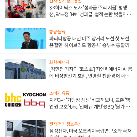
전자·전기·정보통신
SK하이닉스 노사 '성과급 주식 지급' 평행
선, 곽노정 'N% 성과급' 법적 논란 벗을지 주
목
항공·물류
파라타항공 내년 미주 장거리 노선 첫 도전,
윤철민 '하이브리드 항공사' 승부수 통할까
화학·에너지
[김민정 기자의 '코스뽀'] 지엔씨에너지 AI 붐
에 비상발전기 호황, 안병철 친환경 에너지
발전전문기업 향한다
소비자·유통
치킨3사 '가맹점 상생' 비교해보니, 교촌 '영
업권 보호'·bhc '신메뉴 개발'·BBQ '원가 부
담'
전자·전기·정보통신
삼성전자, 미국 오크리지국립연구소와 극저