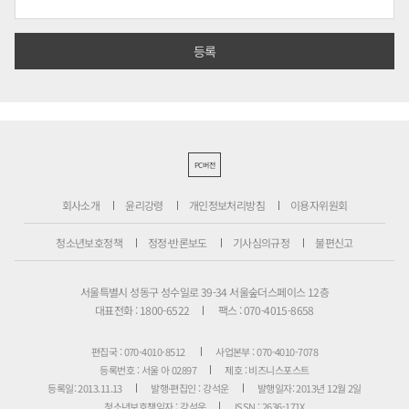
PC버전
회사소개
윤리강령
개인정보처리방침
이용자위원회
청소년보호정책
정정·반론보도
기사심의규정
불편신고
서울특별시 성동구 성수일로 39-34 서울숲더스페이스 12층
대표전화 : 1800-6522
팩스 : 070-4015-8658
편집국 : 070-4010-8512
사업본부 : 070-4010-7078
등록번호 : 서울 아 02897
제호 : 비즈니스포스트
등록일: 2013.11.13
발행·편집인 : 강석운
발행일자: 2013년 12월 2일
청소년보호책임자 : 강석운
ISSN : 2636-171X