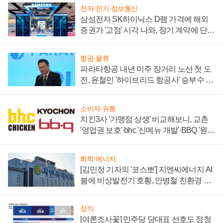
전자·전기·정보통신
삼성전자 SK하이닉스 D램 가격에 해외
증권가 '고점' 시각 나와, 장기 계약에 단점
부각
항공·물류
파라타항공 내년 미주 장거리 노선 첫 도
전, 윤철민 '하이브리드 항공사' 승부수 통
할까
소비자·유통
치킨3사 '가맹점 상생' 비교해보니, 교촌
'영업권 보호'·bhc '신메뉴 개발'·BBQ '원가
부담'
화학·에너지
[김민정 기자의 '코스뽀'] 지엔씨에너지 AI
붐에 비상발전기 호황, 안병철 친환경 에
너지 발전전문기업 향한다
정치
[여론조사꽃] 민주당 당대표 선호도 정청