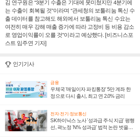
김 연구원은 “3분기 수출은 기대에 못미쳤지만 4분기에
는 수출이 회복될 것”이라며 “관세청의 보툴리눔 톡신 수
출 데이터를 참고해도 해외에서 보툴리눔 톡신 수요는
여전히 매우 강해 매출 증가에 따라 고정비 등 비용 감소
로 영업이익률이 오를 것”이라고 예상했다. [비즈니스포
스트 임주연 기자]
인기기사
금융
우체국 '매일이자 파킹통장' 5만 계좌 한
정으로 다시 출시, 최고 연 2.0% 금리
전자·전기·정보통신
SK하이닉스 노사 '성과급 주식 지급' 평행
선, 곽노정 'N% 성과급' 법적 논란 벗을지
주목