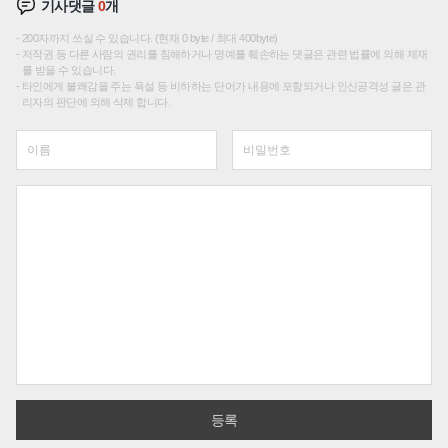
기사댓글
0
개
200자까지 쓰실 수 있습니다. (현재 0 byte / 최대 400byte)
저작권 등 다른 사람의 권리를 침해하거나 명예를 훼손하는 댓글은 관련 법률에 의해 제재
를 받을 수 있습니다.
타인에게 불쾌감을 주는 욕설 등 비하하는 단어가 내용에 포함되거나 인신공격성 글은 관
리자의 판단에 의해 삭제 합니다.