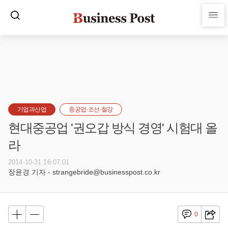
기업과산업
중공업·조선·철강
현대중공업 '권오갑 방식 경영' 시험대 올
라
2014-10-31 16:07:01
장윤경 기자 - strangebride@businesspost.co.kr
0