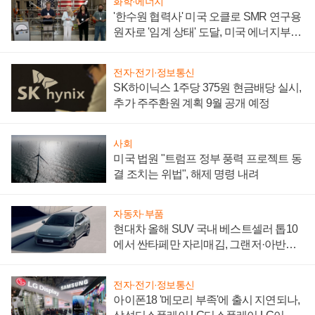
화학·에너지
'한수원 협력사' 미국 오클로 SMR 연구용
원자로 '임계 상태' 도달, 미국 에너지부
"중요한 이정표"
전자·전기·정보통신
SK하이닉스 1주당 375원 현금배당 실시,
추가 주주환원 계획 9월 공개 예정
사회
미국 법원 "트럼프 정부 풍력 프로젝트 동
결 조치는 위법", 해제 명령 내려
자동차·부품
현대차 올해 SUV 국내 베스트셀러 톱10
에서 싼타페만 자리매김, 그랜저·아반떼
'세단 쌍끌이'로 내수 방어
전자·전기·정보통신
아이폰18 '메모리 부족'에 출시 지연되나,