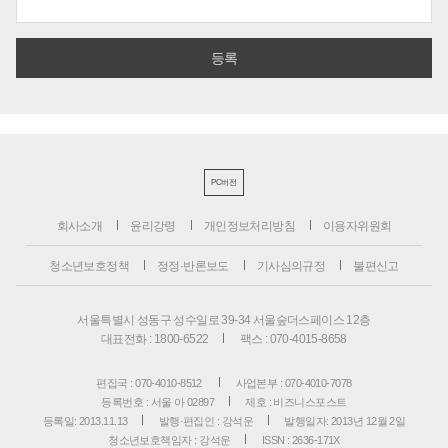
PC버전
회사소개
윤리강령
개인정보처리방침
이용자위원회
청소년보호정책
정정·반론보도
기사심의규정
불편신고
서울특별시 성동구 성수일로 39-34 서울숲더스페이스 12층
대표전화 : 1800-6522
팩스 : 070-4015-8658
편집국 : 070-4010-8512
사업본부 : 070-4010-7078
등록번호 : 서울 아 02897
제호 : 비즈니스포스트
등록일: 2013.11.13
발행·편집인 : 강석운
발행일자: 2013년 12월 2일
청소년보호책임자 : 강석운
ISSN : 2636-171X