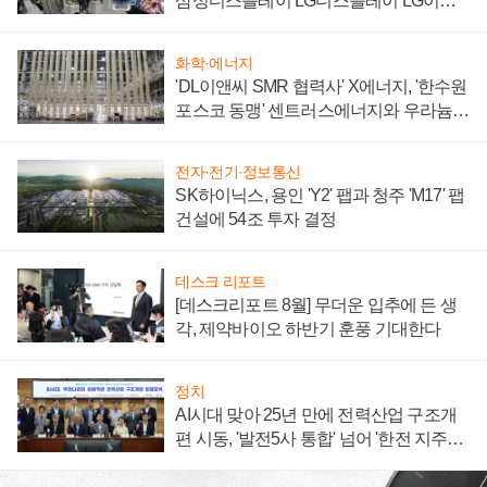
삼성디스플레이 LG디스플레이 LG이노
텍 '탈애플' 수익 다각화 속도
화학·에너지
'DL이앤씨 SMR 협력사' X에너지, '한수원
포스코 동맹' 센트러스에너지와 우라늄
계약 체결
전자·전기·정보통신
SK하이닉스, 용인 'Y2' 팹과 청주 'M17' 팹
건설에 54조 투자 결정
데스크 리포트
[데스크리포트 8월] 무더운 입추에 든 생
각, 제약바이오 하반기 훈풍 기대한다
정치
AI시대 맞아 25년 만에 전력산업 구조개
편 시동, '발전5사 통합' 넘어 '한전 지주사'
재편론도