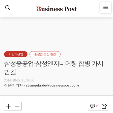
기업과산업
중공업·조선·철강
삼성중공업-삼성엔지니어링 합병 가시
밭길
2014-10-27 15:34:06
장윤경 기자 - strangebride@businesspost.co.kr
0