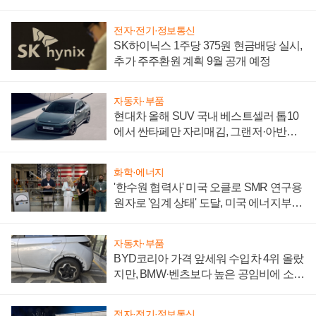
전자·전기·정보통신
SK하이닉스 1주당 375원 현금배당 실시,
추가 주주환원 계획 9월 공개 예정
자동차·부품
현대차 올해 SUV 국내 베스트셀러 톱10
에서 싼타페만 자리매김, 그랜저·아반떼
'세단 쌍끌이'로 내수 방어
화학·에너지
'한수원 협력사' 미국 오클로 SMR 연구용
원자로 '임계 상태' 도달, 미국 에너지부
"중요한 이정표"
자동차·부품
BYD코리아 가격 앞세워 수입차 4위 올랐
지만, BMW·벤츠보다 높은 공임비에 소비
자 불만 폭발
전자·전기·정보통신