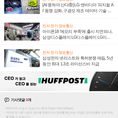
[AI 뭉쳐야 산다⑧] LG·엔비디아 '피지컬 A
I' 동맹 강화, 구광모 제조·데이터·기술 결
집해 종합 로보틱스 기업으로
전자·전기·정보통신
아이폰18 '메모리 부족'에 출시 지연되나,
삼성디스플레이 LG디스플레이 LG이노
텍 '탈애플' 수익 다각화 속도
전자·전기·정보통신
삼성전자 넷리스트와 특허분쟁 매듭, 5년
동안 최대 1.3조 라이선스비 지급
기사댓글
0
개
200자까지 쓰실 수 있습니다. (현재 0 byte / 최대 400byte)
저작권 등 다른 사람의 권리를 침해하거나 명예를 훼손하는 댓글은 관련 법률에 의해 제재
를 받을 수 있습니다.