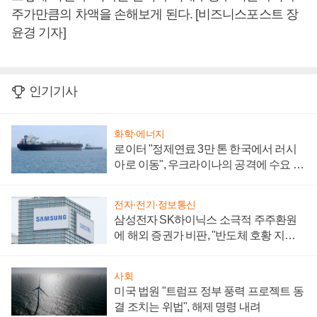
주가만큼의 차액을 손해보게 된다. [비즈니스포스트 장
윤경 기자]
인기기사
화학·에너지
로이터 "정제연료 3만 톤 한국에서 러시
아로 이동", 우크라이나의 공격에 수요 늘
어
전자·전기·정보통신
삼성전자 SK하이닉스 소극적 주주환원
에 해외 증권가 비판, "반도체 호황 지속
성 의문"
사회
미국 법원 "트럼프 정부 풍력 프로젝트 동
결 조치는 위법", 해제 명령 내려