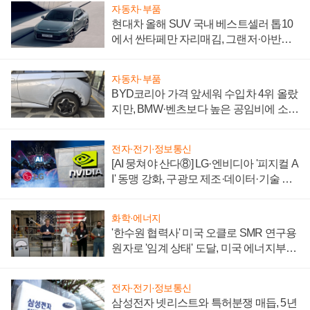
자동차·부품
현대차 올해 SUV 국내 베스트셀러 톱10
에서 싼타페만 자리매김, 그랜저·아반떼
'세단 쌍끌이'로 내수 방어
자동차·부품
BYD코리아 가격 앞세워 수입차 4위 올랐
지만, BMW·벤츠보다 높은 공임비에 소비
자 불만 폭발
전자·전기·정보통신
[AI 뭉쳐야 산다⑧] LG·엔비디아 '피지컬 A
I' 동맹 강화, 구광모 제조·데이터·기술 결
집해 종합 로보틱스 기업으로
화학·에너지
'한수원 협력사' 미국 오클로 SMR 연구용
원자로 '임계 상태' 도달, 미국 에너지부
"중요한 이정표"
전자·전기·정보통신
삼성전자 넷리스트와 특허분쟁 매듭, 5년