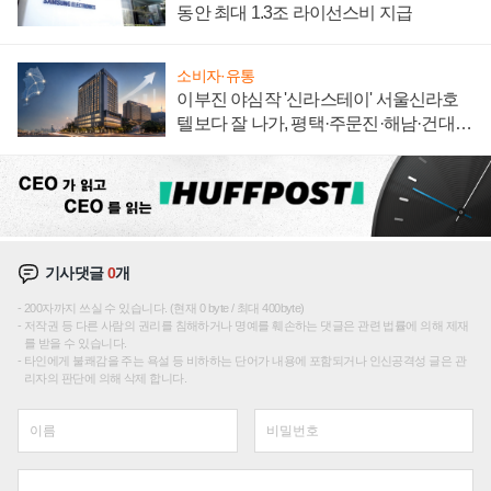
동안 최대 1.3조 라이선스비 지급
소비자·유통
이부진 야심작 '신라스테이' 서울신라호
텔보다 잘 나가, 평택·주문진·해남·건대로
성장판 더 넓힌다
기사댓글
0
개
200자까지 쓰실 수 있습니다. (현재 0 byte / 최대 400byte)
저작권 등 다른 사람의 권리를 침해하거나 명예를 훼손하는 댓글은 관련 법률에 의해 제재
를 받을 수 있습니다.
타인에게 불쾌감을 주는 욕설 등 비하하는 단어가 내용에 포함되거나 인신공격성 글은 관
리자의 판단에 의해 삭제 합니다.