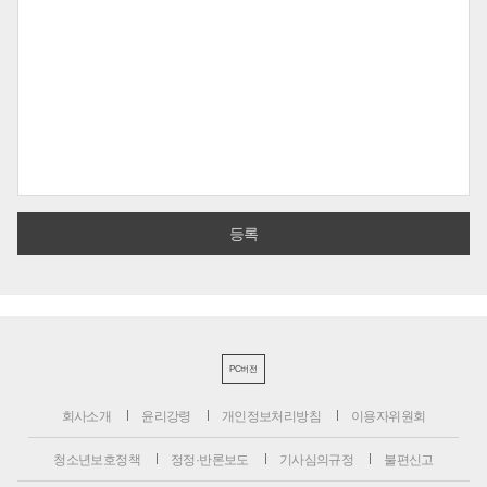
PC버전
회사소개
윤리강령
개인정보처리방침
이용자위원회
청소년보호정책
정정·반론보도
기사심의규정
불편신고