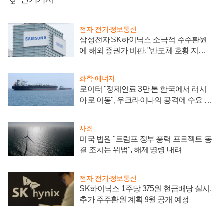
전자·전기·정보통신
삼성전자 SK하이닉스 소극적 주주환원
에 해외 증권가 비판, "반도체 호황 지속
성 의문"
화학·에너지
로이터 "정제연료 3만 톤 한국에서 러시
아로 이동", 우크라이나의 공격에 수요 늘
어
사회
미국 법원 "트럼프 정부 풍력 프로젝트 동
결 조치는 위법", 해제 명령 내려
전자·전기·정보통신
SK하이닉스 1주당 375원 현금배당 실시,
추가 주주환원 계획 9월 공개 예정