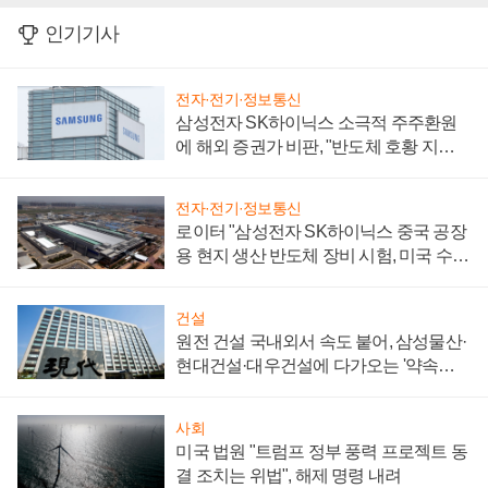
인기기사
전자·전기·정보통신
삼성전자 SK하이닉스 소극적 주주환원
에 해외 증권가 비판, "반도체 호황 지속
성 의문"
전자·전기·정보통신
로이터 "삼성전자 SK하이닉스 중국 공장
용 현지 생산 반도체 장비 시험, 미국 수출
통제 대비"
건설
원전 건설 국내외서 속도 붙어, 삼성물산·
현대건설·대우건설에 다가오는 '약속의
시간'
사회
미국 법원 "트럼프 정부 풍력 프로젝트 동
결 조치는 위법", 해제 명령 내려