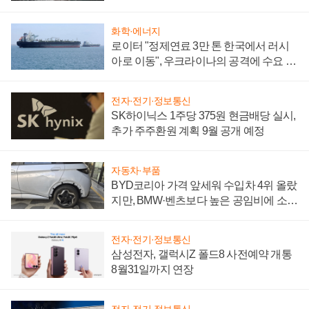
화학·에너지
로이터 "정제연료 3만 톤 한국에서 러시
아로 이동", 우크라이나의 공격에 수요 늘
어
전자·전기·정보통신
SK하이닉스 1주당 375원 현금배당 실시,
추가 주주환원 계획 9월 공개 예정
자동차·부품
BYD코리아 가격 앞세워 수입차 4위 올랐
지만, BMW·벤츠보다 높은 공임비에 소비
자 불만 폭발
전자·전기·정보통신
삼성전자, 갤럭시Z 폴드8 사전예약 개통
8월31일까지 연장