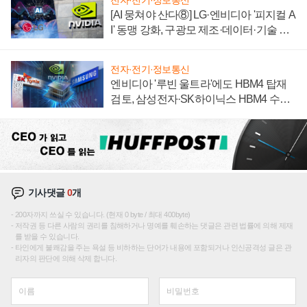
전자·전기·정보통신
[AI 뭉쳐야 산다⑧] LG·엔비디아 '피지컬 A
I' 동맹 강화, 구광모 제조·데이터·기술 결
집해 종합 로보틱스 기업으로
전자·전기·정보통신
엔비디아 '루빈 울트라'에도 HBM4 탑재
검토, 삼성전자·SK하이닉스 HBM4 수율
에 주도권 갈린다
기사댓글
0
개
200자까지 쓰실 수 있습니다. (현재 0 byte / 최대 400byte)
저작권 등 다른 사람의 권리를 침해하거나 명예를 훼손하는 댓글은 관련 법률에 의해 제재
를 받을 수 있습니다.
타인에게 불쾌감을 주는 욕설 등 비하하는 단어가 내용에 포함되거나 인신공격성 글은 관
리자의 판단에 의해 삭제 합니다.