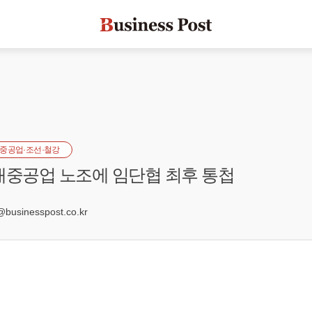
중공업·조선·철강
대중공업 노조에 임단협 최후 통첩
4
usinesspost.co.kr