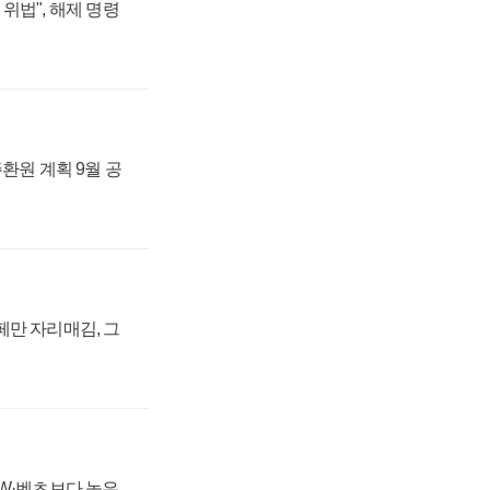
위법", 해제 명령
주환원 계획 9월 공
페만 자리매김, 그
MW·벤츠보다 높은