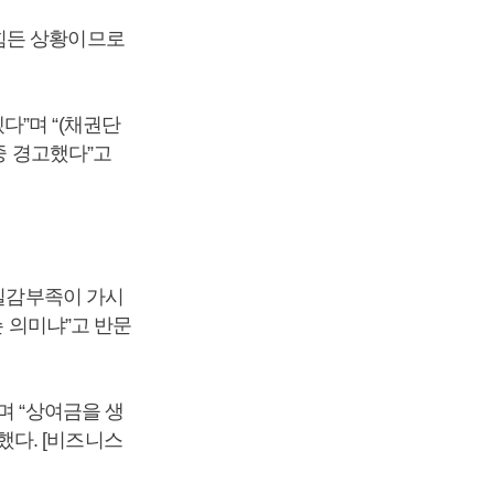
힘든 상황이므로
다”며 “(채권단
중 경고했다”고
“일감부족이 가시
슨 의미냐”고 반문
며 “상여금을 생
다. [비즈니스