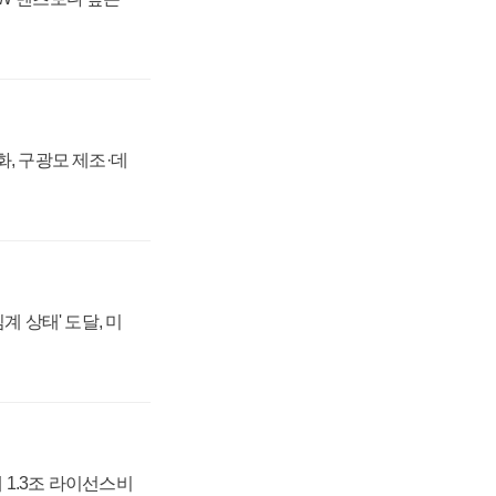
강화, 구광모 제조·데
계 상태' 도달, 미
 1.3조 라이선스비