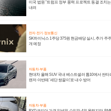
미국 법원 "트럼프 정부 풍력 프로젝트 동결 조치는 
내려
전자·전기·정보통신
SK하이닉스 1주당 375원 현금배당 실시, 추가 주
개 예정
자동차·부품
현대차 올해 SUV 국내 베스트셀러 톱10에서 싼타
랜저·아반떼 '세단 쌍끌이'로 내수 방어
자동차·부품
BYD코리아 가격 앞세워 수입차 4위 올랐지만, B