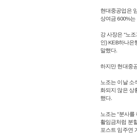
현대중공업은 임
상여금 600%는
강 사장은 “노
인) KEB하나은
말했다.
하지만 현대중공
노조는 이날 소
화되지 않은 상황
했다.
노조는 “분사를
활임금처럼 분할
포스트 임주연 