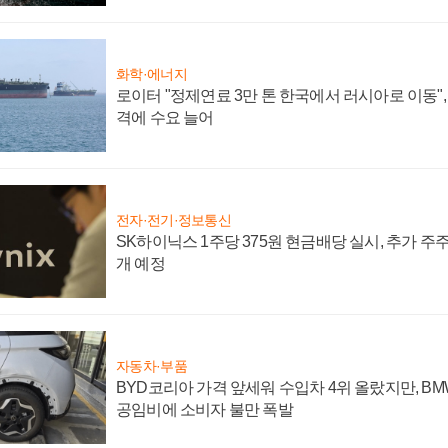
화학·에너지
로이터 "정제연료 3만 톤 한국에서 러시아로 이동"
격에 수요 늘어
전자·전기·정보통신
SK하이닉스 1주당 375원 현금배당 실시, 추가 주
개 예정
자동차·부품
BYD코리아 가격 앞세워 수입차 4위 올랐지만, B
공임비에 소비자 불만 폭발