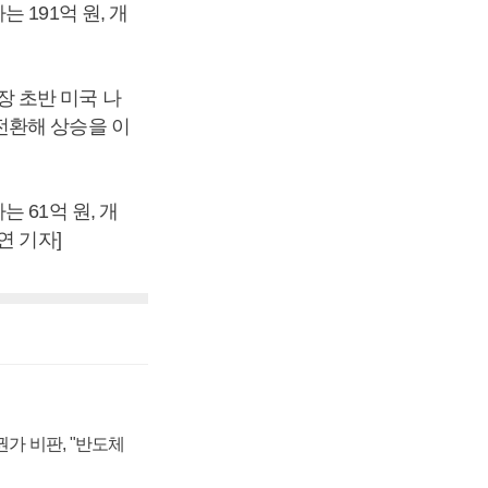
191억 원, 개
 장 초반 미국 나
전환해 상승을 이
 61억 원, 개
연 기자]
가 비판, "반도체