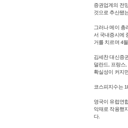
증권업계의 전망
것으로 추산됐는데
그러나 메이 총
서 국내증시에 
거를 치르며 4월
김세찬 대신증권
덜란드, 프랑스,
확실성이 커지면
코스피지수는 18일
영국이 유럽연합
악재로 작용했지
다.