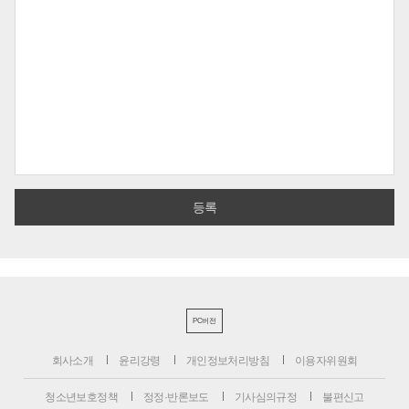
PC버전
회사소개
윤리강령
개인정보처리방침
이용자위원회
청소년보호정책
정정·반론보도
기사심의규정
불편신고