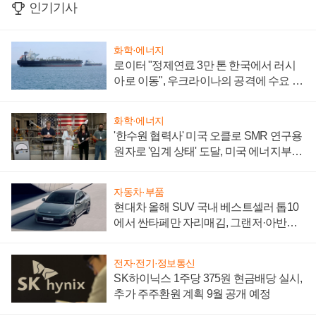
인기기사
화학·에너지
로이터 "정제연료 3만 톤 한국에서 러시
아로 이동", 우크라이나의 공격에 수요 늘
어
화학·에너지
'한수원 협력사' 미국 오클로 SMR 연구용
원자로 '임계 상태' 도달, 미국 에너지부
"중요한 이정표"
자동차·부품
현대차 올해 SUV 국내 베스트셀러 톱10
에서 싼타페만 자리매김, 그랜저·아반떼
'세단 쌍끌이'로 내수 방어
전자·전기·정보통신
SK하이닉스 1주당 375원 현금배당 실시,
추가 주주환원 계획 9월 공개 예정