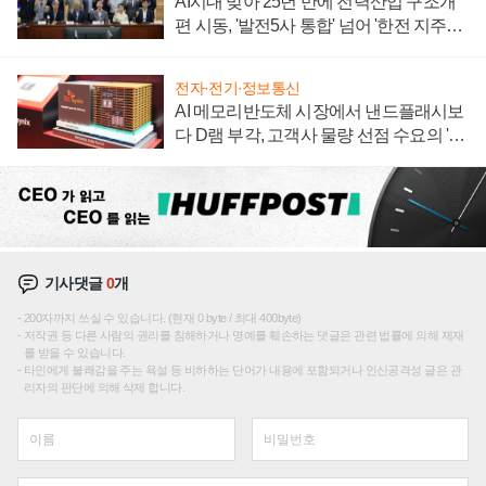
AI시대 맞아 25년 만에 전력산업 구조개
편 시동, '발전5사 통합' 넘어 '한전 지주사'
재편론도
전자·전기·정보통신
AI 메모리반도체 시장에서 낸드플래시보
다 D램 부각, 고객사 물량 선점 수요의 '우
선순위'
기사댓글
0
개
200자까지 쓰실 수 있습니다. (현재 0 byte / 최대 400byte)
저작권 등 다른 사람의 권리를 침해하거나 명예를 훼손하는 댓글은 관련 법률에 의해 제재
를 받을 수 있습니다.
타인에게 불쾌감을 주는 욕설 등 비하하는 단어가 내용에 포함되거나 인신공격성 글은 관
리자의 판단에 의해 삭제 합니다.