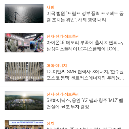
사회
미국 법원 "트럼프 정부 풍력 프로젝트 동
결 조치는 위법", 해제 명령 내려
전자·전기·정보통신
아이폰18 '메모리 부족'에 출시 지연되나,
삼성디스플레이 LG디스플레이 LG이노
텍 '탈애플' 수익 다각화 속도
화학·에너지
'DL이앤씨 SMR 협력사' X에너지, '한수원
포스코 동맹' 센트러스에너지와 우라늄
계약 체결
전자·전기·정보통신
SK하이닉스, 용인 'Y2' 팹과 청주 'M17' 팹
건설에 54조 투자 결정
정치