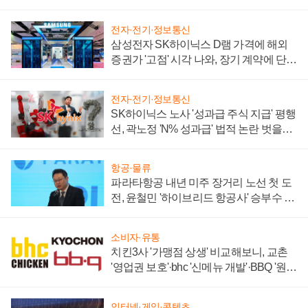
전자·전기·정보통신
삼성전자 SK하이닉스 D램 가격에 해외
증권가 '고점' 시각 나와, 장기 계약에 단점
부각
전자·전기·정보통신
SK하이닉스 노사 '성과급 주식 지급' 평행
선, 곽노정 'N% 성과급' 법적 논란 벗을지
주목
항공·물류
파라타항공 내년 미주 장거리 노선 첫 도
전, 윤철민 '하이브리드 항공사' 승부수 통
할까
소비자·유통
치킨3사 '가맹점 상생' 비교해보니, 교촌
'영업권 보호'·bhc '신메뉴 개발'·BBQ '원가
부담'
인터넷·게임·콘텐츠