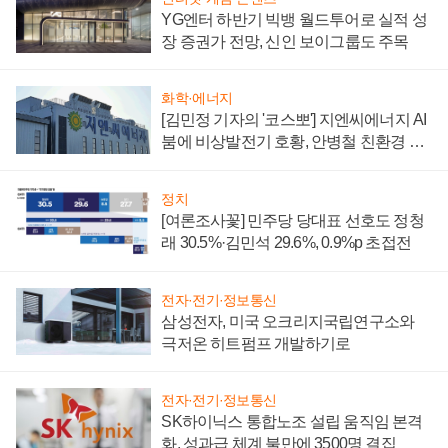
YG엔터 하반기 빅뱅 월드투어로 실적 성
장 증권가 전망, 신인 보이그룹도 주목
화학·에너지
[김민정 기자의 '코스뽀'] 지엔씨에너지 AI
붐에 비상발전기 호황, 안병철 친환경 에
너지 발전전문기업 향한다
정치
[여론조사꽃] 민주당 당대표 선호도 정청
래 30.5%·김민석 29.6%, 0.9%p 초접전
전자·전기·정보통신
삼성전자, 미국 오크리지국립연구소와
극저온 히트펌프 개발하기로
전자·전기·정보통신
SK하이닉스 통합노조 설립 움직임 본격
화, 성과급 체계 불만에 3500명 결집