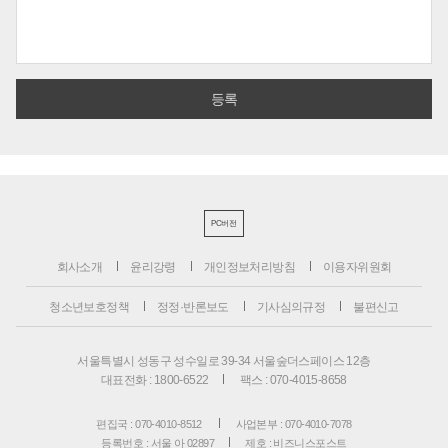
PC버전
회사소개
윤리강령
개인정보처리방침
이용자위원회
청소년보호정책
정정·반론보도
기사심의규정
불편신고
서울특별시 성동구 성수일로 39-34 서울숲더스페이스 12층
대표전화 : 1800-6522
팩스 : 070-4015-8658
편집국 : 070-4010-8512
사업본부 : 070-4010-7078
등록번호 : 서울 아 02897
제호 : 비즈니스포스트