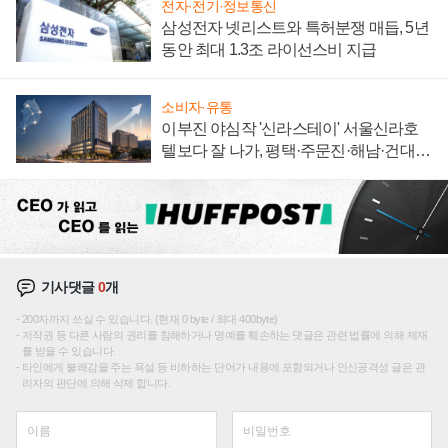
전자·전기·정보통신
삼성전자 넷리스트와 특허분쟁 매듭, 5년
동안 최대 1.3조 라이선스비 지급
소비자·유통
이부진 야심작 '신라스테이' 서울신라호
텔보다 잘 나가, 평택·주문진·해남·건대로
성장판 더 넓힌다
기사댓글
0
개
200자까지 쓰실 수 있습니다. (현재 0 byte / 최대 400byte)
저작권 등 다른 사람의 권리를 침해하거나 명예를 훼손하는 댓글은 관련 법률에 의해 제재
를 받을 수 있습니다.
타인에게 불쾌감을 주는 욕설 등 비하하는 단어가 내용에 포함되거나 인신공격성 글은 관
리자의 판단에 의해 삭제 합니다.