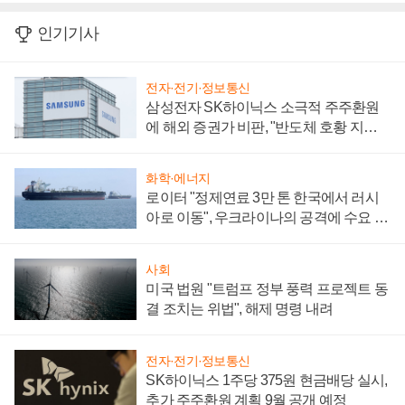
인기기사
전자·전기·정보통신
삼성전자 SK하이닉스 소극적 주주환원
에 해외 증권가 비판, "반도체 호황 지속
성 의문"
화학·에너지
로이터 "정제연료 3만 톤 한국에서 러시
아로 이동", 우크라이나의 공격에 수요 늘
어
사회
미국 법원 "트럼프 정부 풍력 프로젝트 동
결 조치는 위법", 해제 명령 내려
전자·전기·정보통신
SK하이닉스 1주당 375원 현금배당 실시,
추가 주주환원 계획 9월 공개 예정