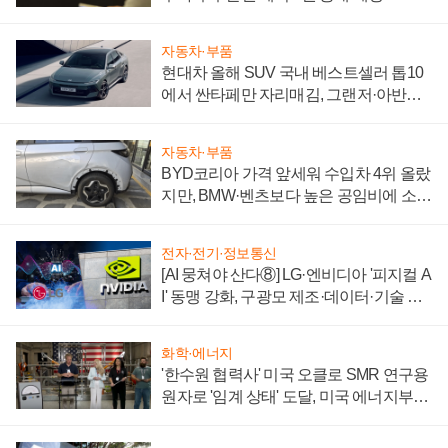
자동차·부품
현대차 올해 SUV 국내 베스트셀러 톱10
에서 싼타페만 자리매김, 그랜저·아반떼
'세단 쌍끌이'로 내수 방어
자동차·부품
BYD코리아 가격 앞세워 수입차 4위 올랐
지만, BMW·벤츠보다 높은 공임비에 소비
자 불만 폭발
전자·전기·정보통신
[AI 뭉쳐야 산다⑧] LG·엔비디아 '피지컬 A
I' 동맹 강화, 구광모 제조·데이터·기술 결
집해 종합 로보틱스 기업으로
화학·에너지
'한수원 협력사' 미국 오클로 SMR 연구용
원자로 '임계 상태' 도달, 미국 에너지부
"중요한 이정표"