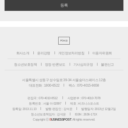
PC버전
회사소개
윤리강령
개인정보처리방침
이용자위원회
청소년보호정책
정정·반론보도
기사심의규정
불편신고
서울특별시 성동구 성수일로 39-34 서울숲더스페이스 12층
대표전화 : 1800-6522
팩스 : 070-4015-8658
편집국 : 070-4010-8512
사업본부 : 070-4010-7078
등록번호 : 서울 아 02897
제호 : 비즈니스포스트
등록일: 2013.11.13
발행·편집인 : 강석운
발행일자: 2013년 12월 2일
청소년보호책임자 : 강석운
ISSN : 2636-171X
Copyright ⓒ
B
USINESSPOST
. All rights reserved.