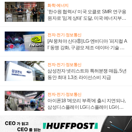
화학·에너지
'한수원 협력사' 미국 오클로 SMR 연구용
원자로 '임계 상태' 도달, 미국 에너지부
"중요한 이정표"
전자·전기·정보통신
[AI 뭉쳐야 산다⑧] LG·엔비디아 '피지컬 A
I' 동맹 강화, 구광모 제조·데이터·기술 결
집해 종합 로보틱스 기업으로
전자·전기·정보통신
삼성전자 넷리스트와 특허분쟁 매듭, 5년
동안 최대 1.3조 라이선스비 지급
전자·전기·정보통신
아이폰18 '메모리 부족'에 출시 지연되나,
삼성디스플레이 LG디스플레이 LG이노
텍 '탈애플' 수익 다각화 속도