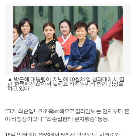
▲ 박근혜 대통령이 지난해 10월21일 청와대에서 열
린 '한복패션쇼'에서 탤런트 하지원씨와 함께 감상을
하고 있다.
“그게 최순입니까? 확siri해요?” 길라임씨는 언제부터 혼
이 비정상이었나” “최순실한테 문자왔숑” 등등.
16일 인터넷이 SBS에서 5년 전 방영됐던 ‘시크릿가