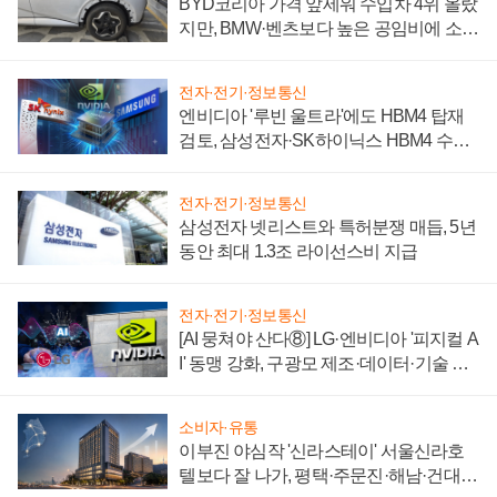
BYD코리아 가격 앞세워 수입차 4위 올랐
지만, BMW·벤츠보다 높은 공임비에 소비
자 불만 폭발
전자·전기·정보통신
엔비디아 '루빈 울트라'에도 HBM4 탑재
검토, 삼성전자·SK하이닉스 HBM4 수율
에 주도권 갈린다
전자·전기·정보통신
삼성전자 넷리스트와 특허분쟁 매듭, 5년
동안 최대 1.3조 라이선스비 지급
전자·전기·정보통신
[AI 뭉쳐야 산다⑧] LG·엔비디아 '피지컬 A
I' 동맹 강화, 구광모 제조·데이터·기술 결
집해 종합 로보틱스 기업으로
소비자·유통
이부진 야심작 '신라스테이' 서울신라호
텔보다 잘 나가, 평택·주문진·해남·건대로