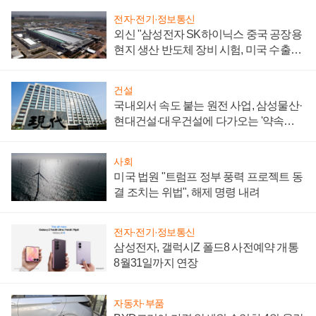
전자·전기·정보통신
외신 "삼성전자 SK하이닉스 중국 공장용
현지 생산 반도체 장비 시험, 미국 수출통
제 대비"
건설
국내외서 속도 붙는 원전 사업, 삼성물산·
현대건설·대우건설에 다가오는 '약속의
시간'
사회
미국 법원 "트럼프 정부 풍력 프로젝트 동
결 조치는 위법", 해제 명령 내려
전자·전기·정보통신
삼성전자, 갤럭시Z 폴드8 사전예약 개통
8월31일까지 연장
자동차·부품