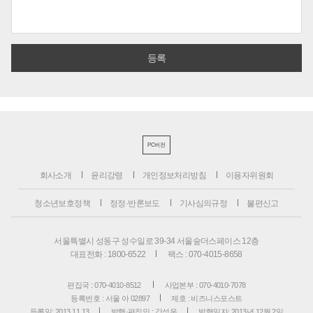
PC버전
회사소개
윤리강령
개인정보처리방침
이용자위원회
청소년보호정책
정정·반론보도
기사심의규정
불편신고
서울특별시 성동구 성수일로 39-34 서울숲더스페이스 12층
대표전화 : 1800-6522
팩스 : 070-4015-8658
편집국 : 070-4010-8512
사업본부 : 070-4010-7078
등록번호 : 서울 아 02897
제호 : 비즈니스포스트
등록일: 2013.11.13
발행·편집인 : 강석운
발행일자: 2013년 12월 2일