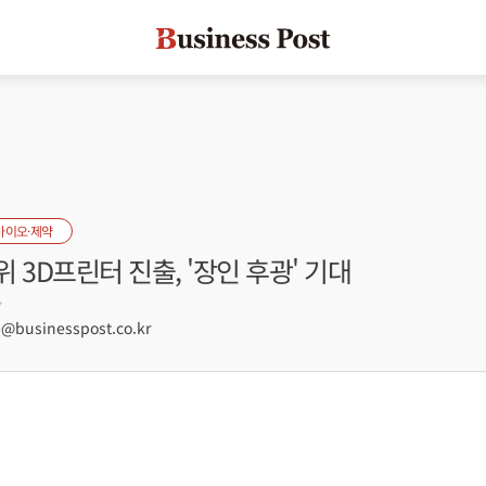
바이오·제약
 3D프린터 진출, '장인 후광' 기대
7
businesspost.co.kr