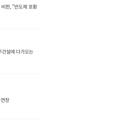
비판, "반도체 호황
대우건설에 다가오는
지 연장