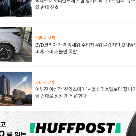
빅테크 메모리반도체 포함 장기계약 '2.7조 달러' 규모,
와 반대 신호
자동차·부품
BYD코리아 가격 앞세워 수입차 4위 올랐지만, BMW
비에 소비자 불만 폭발
소비자·유통
이부진 야심작 '신라스테이' 서울신라호텔보다 잘 나가
남·건대로 성장판 더 넓힌다