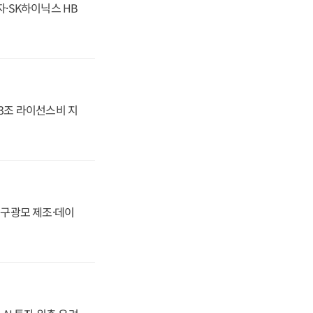
자·SK하이닉스 HB
.3조 라이선스비 지
화, 구광모 제조·데이