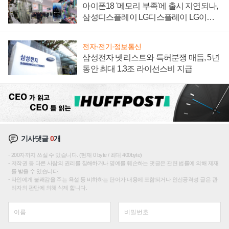
아이폰18 '메모리 부족'에 출시 지연되나,
삼성디스플레이 LG디스플레이 LG이노
텍 '탈애플' 수익 다각화 속도
전자·전기·정보통신
삼성전자 넷리스트와 특허분쟁 매듭, 5년
동안 최대 1.3조 라이선스비 지급
기사댓글
0
개
200자까지 쓰실 수 있습니다. (현재 0 byte / 최대 400byte)
저작권 등 다른 사람의 권리를 침해하거나 명예를 훼손하는 댓글은 관련 법률에 의해 제재
를 받을 수 있습니다.
타인에게 불쾌감을 주는 욕설 등 비하하는 단어가 내용에 포함되거나 인신공격성 글은 관
리자의 판단에 의해 삭제 합니다.