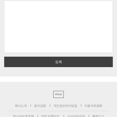
PC버전
회사소개
윤리강령
개인정보처리방침
이용자위원회
청소년보호정책
정정·반론보도
기사심의규정
불편신고