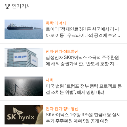
인기기사
화학·에너지
로이터 "정제연료 3만 톤 한국에서 러시
아로 이동", 우크라이나의 공격에 수요 늘
어
전자·전기·정보통신
삼성전자 SK하이닉스 소극적 주주환원
에 해외 증권가 비판, "반도체 호황 지속
성 의문"
사회
미국 법원 "트럼프 정부 풍력 프로젝트 동
결 조치는 위법", 해제 명령 내려
전자·전기·정보통신
SK하이닉스 1주당 375원 현금배당 실시,
추가 주주환원 계획 9월 공개 예정