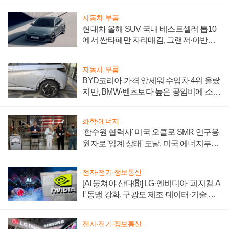
자동차·부품
현대차 올해 SUV 국내 베스트셀러 톱10
에서 싼타페만 자리매김, 그랜저·아반떼
'세단 쌍끌이'로 내수 방어
자동차·부품
BYD코리아 가격 앞세워 수입차 4위 올랐
지만, BMW·벤츠보다 높은 공임비에 소비
자 불만 폭발
화학·에너지
'한수원 협력사' 미국 오클로 SMR 연구용
원자로 '임계 상태' 도달, 미국 에너지부
"중요한 이정표"
전자·전기·정보통신
[AI 뭉쳐야 산다⑧] LG·엔비디아 '피지컬 A
I' 동맹 강화, 구광모 제조·데이터·기술 결
집해 종합 로보틱스 기업으로
전자·전기·정보통신