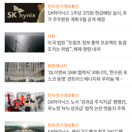
전자·전기·정보통신
SK하이닉스 1주당 375원 현금배당 실시, 추
가 주주환원 계획 9월 공개 예정
사회
미국 법원 "트럼프 정부 풍력 프로젝트 동결
조치는 위법", 해제 명령 내려
화학·에너지
'DL이앤씨 SMR 협력사' X에너지, '한수원 포
스코 동맹' 센트러스에너지와 우라늄 계약
체결
전자·전기·정보통신
SK하이닉스 노사 '성과급 주식지급' 평행선,
곽노정 'N% 성과급' 법적 논란 벗을지 주목
전자·전기·정보통신
SK하이닉스, 용인 'Y2' 팹과 청주 'M17' 팹