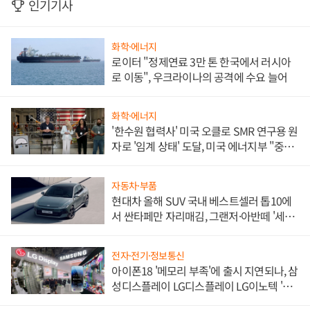
인기기사
화학·에너지
로이터 "정제연료 3만 톤 한국에서 러시아
로 이동", 우크라이나의 공격에 수요 늘어
화학·에너지
'한수원 협력사' 미국 오클로 SMR 연구용 원
자로 '임계 상태' 도달, 미국 에너지부 "중요
한 이정표"
자동차·부품
현대차 올해 SUV 국내 베스트셀러 톱10에
서 싼타페만 자리매김, 그랜저·아반떼 '세단
쌍끌이'로 내수 방어
전자·전기·정보통신
아이폰18 '메모리 부족'에 출시 지연되나, 삼
성디스플레이 LG디스플레이 LG이노텍 '탈
애플' 수익 다각화 속도