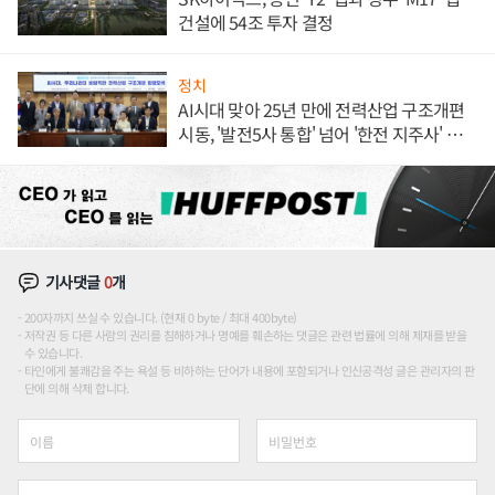
건설에 54조 투자 결정
정치
AI시대 맞아 25년 만에 전력산업 구조개편
시동, '발전5사 통합' 넘어 '한전 지주사' 재편
론도
기사댓글
0
개
200자까지 쓰실 수 있습니다. (현재 0 byte / 최대 400byte)
저작권 등 다른 사람의 권리를 침해하거나 명예를 훼손하는 댓글은 관련 법률에 의해 제재를 받을
수 있습니다.
타인에게 불쾌감을 주는 욕설 등 비하하는 단어가 내용에 포함되거나 인신공격성 글은 관리자의 판
단에 의해 삭제 합니다.