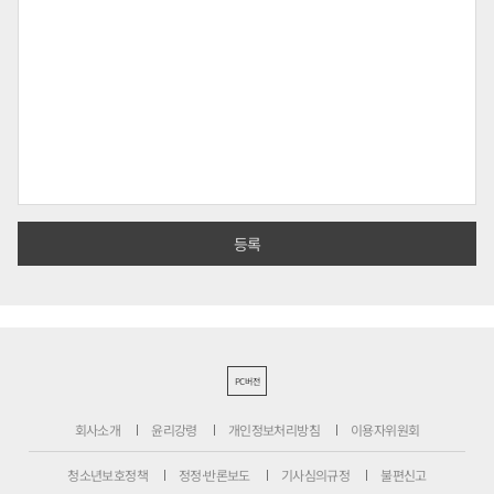
PC버전
회사소개
윤리강령
개인정보처리방침
이용자위원회
청소년보호정책
정정·반론보도
기사심의규정
불편신고