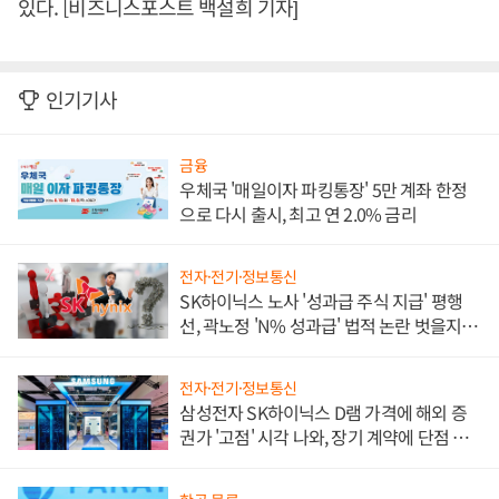
있다. [비즈니스포스트 백설희 기자]
인기기사
금융
우체국 '매일이자 파킹통장' 5만 계좌 한정
으로 다시 출시, 최고 연 2.0% 금리
전자·전기·정보통신
SK하이닉스 노사 '성과급 주식 지급' 평행
선, 곽노정 'N% 성과급' 법적 논란 벗을지 주
목
전자·전기·정보통신
삼성전자 SK하이닉스 D램 가격에 해외 증
권가 '고점' 시각 나와, 장기 계약에 단점 부
각