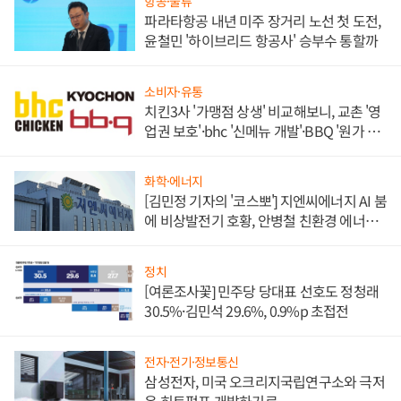
항공·물류
파라타항공 내년 미주 장거리 노선 첫 도전,
윤철민 '하이브리드 항공사' 승부수 통할까
소비자·유통
치킨3사 '가맹점 상생' 비교해보니, 교촌 '영
업권 보호'·bhc '신메뉴 개발'·BBQ '원가 부
담'
화학·에너지
[김민정 기자의 '코스뽀'] 지엔씨에너지 AI 붐
에 비상발전기 호황, 안병철 친환경 에너지
발전전문기업 향한다
정치
[여론조사꽃] 민주당 당대표 선호도 정청래
30.5%·김민석 29.6%, 0.9%p 초접전
전자·전기·정보통신
삼성전자, 미국 오크리지국립연구소와 극저
온 히트펌프 개발하기로