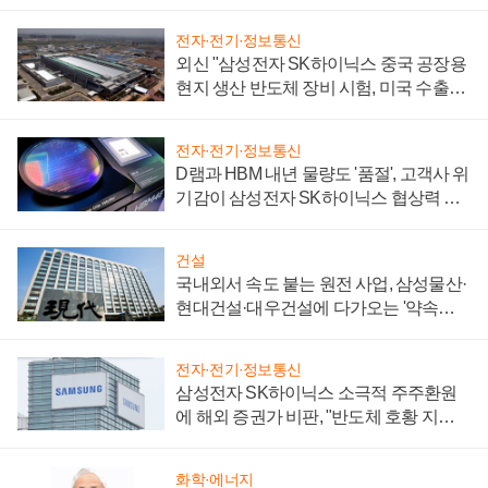
일로
전자·전기·정보통신
외신 "삼성전자 SK하이닉스 중국 공장용
현지 생산 반도체 장비 시험, 미국 수출통
제 대비"
전자·전기·정보통신
D램과 HBM 내년 물량도 '품절', 고객사 위
기감이 삼성전자 SK하이닉스 협상력 더
키워
건설
국내외서 속도 붙는 원전 사업, 삼성물산·
현대건설·대우건설에 다가오는 '약속의
시간'
전자·전기·정보통신
삼성전자 SK하이닉스 소극적 주주환원
에 해외 증권가 비판, "반도체 호황 지속
성 의문"
화학·에너지