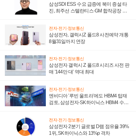
삼성SDI ESS 수요 급증에 북미 증설 타
진, 최주선 스텔란티스·GM 합작공장 건
설 재추진하나
전자·전기·정보통신
삼성전자, 갤럭시Z 폴드8 사전예약 개통
8월31일까지 연장
전자·전기·정보통신
삼성전자 갤럭시 Z 폴드8 시리즈 사전 판
매 '144만 대' 역대 최대
전자·전기·정보통신
엔비디아 '루빈 울트라'에도 HBM4 탑재
검토, 삼성전자·SK하이닉스 HBM4 수율
에 주도권 갈린다
전자·전기·정보통신
삼성전자 2분기 글로벌 D램 점유율 39%
1위, SK하이닉스와 13%p 격차