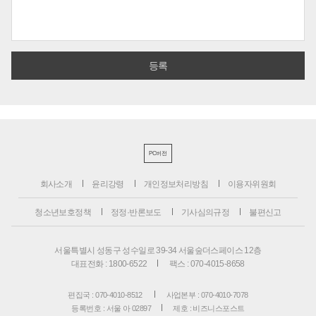
PC버전
회사소개
윤리강령
개인정보처리방침
이용자위원회
청소년보호정책
정정·반론보도
기사심의규정
불편신고
서울특별시 성동구 성수일로 39-34 서울숲더스페이스 12층
대표전화 : 1800-6522
팩스 : 070-4015-8658
편집국 : 070-4010-8512
사업본부 : 070-4010-7078
등록번호 : 서울 아 02897
제호 : 비즈니스포스트