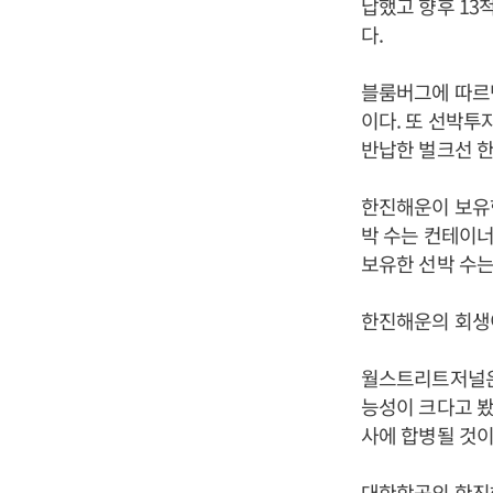
납했고 향후 13
다.
블룸버그에 따르면 
이다. 또 선박투
반납한 벌크선 한
한진해운이 보유한
박 수는 컨테이너
보유한 선박 수는
한진해운의 회생이
월스트리트저널은 
능성이 크다고 봤
사에 합병될 것이
대한항공의 한진