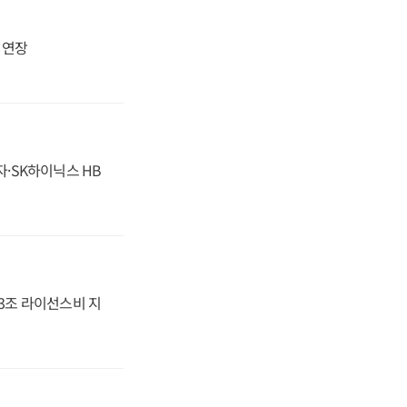
지 연장
자·SK하이닉스 HB
.3조 라이선스비 지