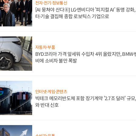
전자·전기·정보통신
[AI 뭉쳐야 산다⑧] LG·엔비디아 '피지컬 AI' 동맹 강
터·기술 결집해 종합 로보틱스 기업으로
자동차·부품
BYD코리아 가격 앞세워 수입차 4위 올랐지만, BMW
비에 소비자 불만 폭발
인터넷·게임·콘텐츠
빅테크 메모리반도체 포함 장기계약 '2.7조 달러' 규모,
와 반대 신호
소비자·유통