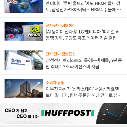
엔비디아 '루빈 울트라'에도 HBM4 탑재 검
토, 삼성전자·SK하이닉스 HBM4 수율에 주
도권 갈린다
전자·전기·정보통신
[AI 뭉쳐야 산다⑧] LG·엔비디아 '피지컬 AI'
동맹 강화, 구광모 제조·데이터·기술 결집
해 종합 로보틱스 기업으로
전자·전기·정보통신
삼성전자 넷리스트와 특허분쟁 매듭, 5년 동
안 최대 1.3조 라이선스비 지급
소비자·유통
이부진 야심작 '신라스테이' 서울신라호텔
보다 잘 나가, 평택·주문진·해남·건대로 성
장판 더 넓힌다