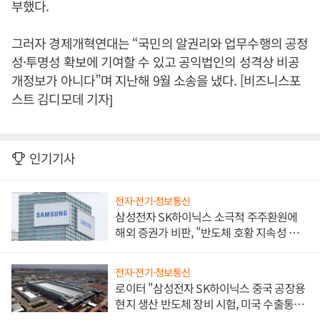
부했다.
그러자 경제개혁연대는 “국민의 알권리와 업무수행의 공정
성·투명성 확보에 기여할 수 있고 공익법인의 성격상 비공
개정보가 아니다”며 지난해 9월 소송을 냈다. [비즈니스포
스트 김디모데 기자]
인기기사
전자·전기·정보통신
삼성전자 SK하이닉스 소극적 주주환원에
해외 증권가 비판, "반도체 호황 지속성 의
문"
전자·전기·정보통신
로이터 "삼성전자 SK하이닉스 중국 공장용
현지 생산 반도체 장비 시험, 미국 수출통제
대비"