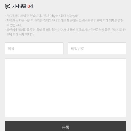
기사댓글
0
개
200자까지 쓰실 수 있습니다. (현재 0 byte / 최대 400byte)
저작권 등 다른 사람의 권리를 침해하거나 명예를 훼손하는 댓글은 관련 법률에 의해 제재를 받을
수 있습니다.
타인에게 불쾌감을 주는 욕설 등 비하하는 단어가 내용에 포함되거나 인신공격성 글은 관리자의 판
단에 의해 삭제 합니다.