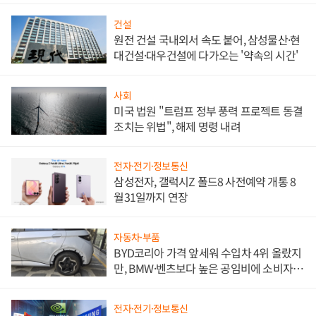
건설
원전 건설 국내외서 속도 붙어, 삼성물산·현
대건설·대우건설에 다가오는 '약속의 시간'
사회
미국 법원 "트럼프 정부 풍력 프로젝트 동결
조치는 위법", 해제 명령 내려
전자·전기·정보통신
삼성전자, 갤럭시Z 폴드8 사전예약 개통 8
월31일까지 연장
자동차·부품
BYD코리아 가격 앞세워 수입차 4위 올랐지
만, BMW·벤츠보다 높은 공임비에 소비자
불만 폭발
전자·전기·정보통신