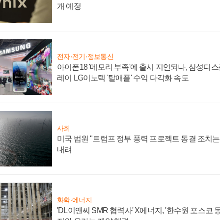
개 예정
전자·전기·정보통신
아이폰18 '메모리 부족'에 출시 지연되나, 삼성디
레이 LG이노텍 '탈애플' 수익 다각화 속도
사회
미국 법원 "트럼프 정부 풍력 프로젝트 동결 조치는 
내려
화학·에너지
'DL이앤씨 SMR 협력사' X에너지, '한수원 포스코