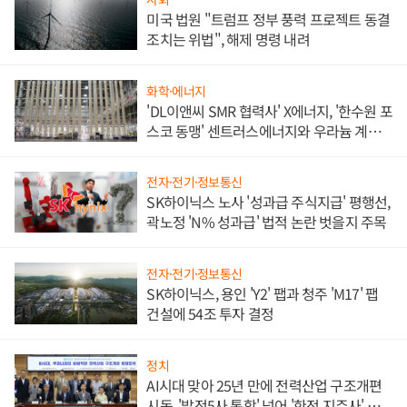
미국 법원 "트럼프 정부 풍력 프로젝트 동결
조치는 위법", 해제 명령 내려
화학·에너지
'DL이앤씨 SMR 협력사' X에너지, '한수원 포
스코 동맹' 센트러스에너지와 우라늄 계약
체결
전자·전기·정보통신
SK하이닉스 노사 '성과급 주식지급' 평행선,
곽노정 'N% 성과급' 법적 논란 벗을지 주목
전자·전기·정보통신
SK하이닉스, 용인 'Y2' 팹과 청주 'M17' 팹
건설에 54조 투자 결정
정치
AI시대 맞아 25년 만에 전력산업 구조개편
시동, '발전5사 통합' 넘어 '한전 지주사' 재편