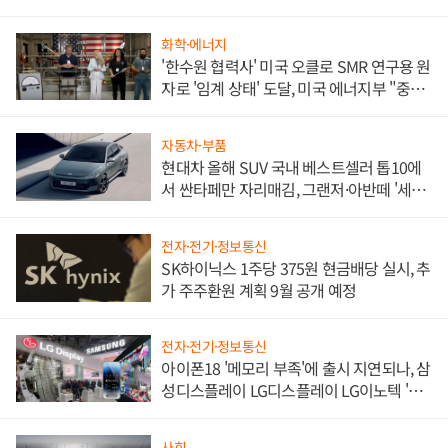
화학·에너지
'한수원 협력사' 미국 오클로 SMR 연구용 원
자로 '임계 상태' 도달, 미국 에너지부 "중요
한 이정표"
자동차·부품
현대차 올해 SUV 국내 베스트셀러 톱10에
서 싼타페만 자리매김, 그랜저·아반떼 '세단
쌍끌이'로 내수 방어
전자·전기·정보통신
SK하이닉스 1주당 375원 현금배당 실시, 추
가 주주환원 계획 9월 공개 예정
전자·전기·정보통신
아이폰18 '메모리 부족'에 출시 지연되나, 삼
성디스플레이 LG디스플레이 LG이노텍 '탈
애플' 수익 다각화 속도
사회