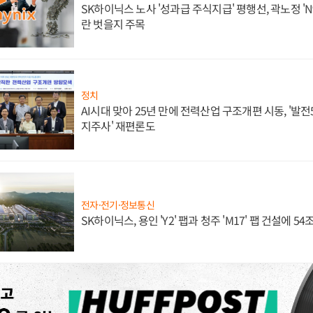
SK하이닉스 노사 '성과급 주식지급' 평행선, 곽노정 'N
란 벗을지 주목
정치
AI시대 맞아 25년 만에 전력산업 구조개편 시동, '발전5
지주사' 재편론도
전자·전기·정보통신
SK하이닉스, 용인 'Y2' 팹과 청주 'M17' 팹 건설에 5