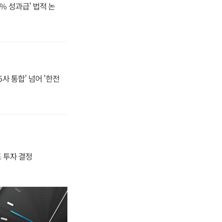
% 성과급' 법적 논
사 통합' 넘어 '한전
4조 투자 결정