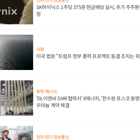
SK하이닉스 1주당 375원 현금배당 실시, 추가 주주환
정
사회
미국 법원 "트럼프 정부 풍력 프로젝트 동결 조치는 위
화학·에너지
'DL이앤씨 SMR 협력사' X에너지, '한수원 포스코 
우라늄 계약 체결
전자·전기·정보통신