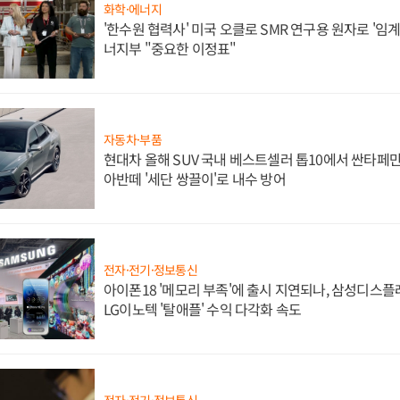
화학·에너지
'한수원 협력사' 미국 오클로 SMR 연구용 원자로 '임계 
너지부 "중요한 이정표"
자동차·부품
현대차 올해 SUV 국내 베스트셀러 톱10에서 싼타페만
아반떼 '세단 쌍끌이'로 내수 방어
전자·전기·정보통신
아이폰18 '메모리 부족'에 출시 지연되나, 삼성디스
LG이노텍 '탈애플' 수익 다각화 속도
전자·전기·정보통신