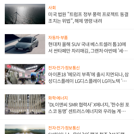
사회
미국 법원 "트럼프 정부 풍력 프로젝트 동결
조치는 위법", 해제 명령 내려
자동차·부품
현대차 올해 SUV 국내 베스트셀러 톱10에
서 싼타페만 자리매김, 그랜저·아반떼 '세단
쌍끌이'로 내수 방어
전자·전기·정보통신
아이폰18 '메모리 부족'에 출시 지연되나, 삼
성디스플레이 LG디스플레이 LG이노텍 '탈
애플' 수익 다각화 속도
화학·에너지
'DL이앤씨 SMR 협력사' X에너지, '한수원 포
스코 동맹' 센트러스에너지와 우라늄 계약
체결
전자·전기·정보통신