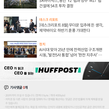
SK하이닉스, 용인 'Y2' 팹과 청주 'M17' 팹
건설에 54조 투자 결정
데스크 리포트
[데스크리포트 8월] 무더운 입추에 든 생각,
제약바이오 하반기 훈풍 기대한다
정치
AI시대 맞아 25년 만에 전력산업 구조개편
시동, '발전5사 통합' 넘어 '한전 지주사' 재편
론도
기사댓글
0
개
200자까지 쓰실 수 있습니다. (현재 0 byte / 최대 400byte)
저작권 등 다른 사람의 권리를 침해하거나 명예를 훼손하는 댓글은 관련 법률에 의해 제재를 받을
수 있습니다.
타인에게 불쾌감을 주는 욕설 등 비하하는 단어가 내용에 포함되거나 인신공격성 글은 관리자의 판