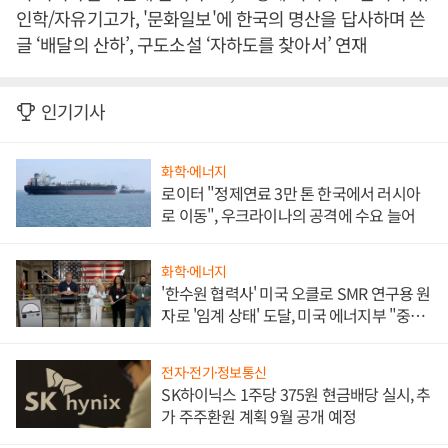
인학/자유기고가, '문화일보'에 한국의 명산을 답사하며 쓴
글 ‘배달의 산하’, 구도소설 ‘자하도를 찾아서’ 연재
인기기사
화학·에너지
로이터 "정제연료 3만 톤 한국에서 러시아
로 이동", 우크라이나의 공격에 수요 늘어
화학·에너지
'한수원 협력사' 미국 오클로 SMR 연구용 원
자로 '임계 상태' 도달, 미국 에너지부 "중요
한 이정표"
전자·전기·정보통신
SK하이닉스 1주당 375원 현금배당 실시, 추
가 주주환원 계획 9월 공개 예정