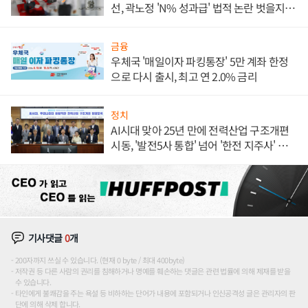
선, 곽노정 'N% 성과급' 법적 논란 벗을지 주
목
금융
우체국 '매일이자 파킹통장' 5만 계좌 한정
으로 다시 출시, 최고 연 2.0% 금리
정치
AI시대 맞아 25년 만에 전력산업 구조개편
시동, '발전5사 통합' 넘어 '한전 지주사' 재편
론도
기사댓글
0
개
200자까지 쓰실 수 있습니다. (현재 0 byte / 최대 400byte)
저작권 등 다른 사람의 권리를 침해하거나 명예를 훼손하는 댓글은 관련 법률에 의해 제재를 받을
수 있습니다.
타인에게 불쾌감을 주는 욕설 등 비하하는 단어가 내용에 포함되거나 인신공격성 글은 관리자의 판
단에 의해 삭제 합니다.