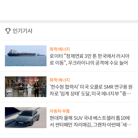
인기기사
화학·에너지
로이터 "정제연료 3만 톤 한국에서 러시아
로 이동", 우크라이나의 공격에 수요 늘어
화학·에너지
'한수원 협력사' 미국 오클로 SMR 연구용 원
자로 '임계 상태' 도달, 미국 에너지부 "중요
한 이정표"
자동차·부품
현대차 올해 SUV 국내 베스트셀러 톱10에
서 싼타페만 자리매김, 그랜저·아반떼 '세단
쌍끌이'로 내수 방어