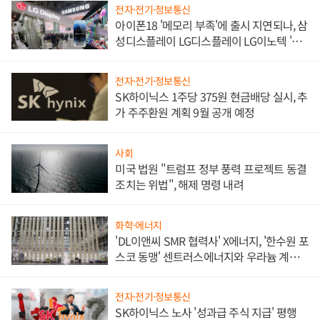
전자·전기·정보통신
아이폰18 '메모리 부족'에 출시 지연되나, 삼
성디스플레이 LG디스플레이 LG이노텍 '탈
애플' 수익 다각화 속도
전자·전기·정보통신
SK하이닉스 1주당 375원 현금배당 실시, 추
가 주주환원 계획 9월 공개 예정
사회
미국 법원 "트럼프 정부 풍력 프로젝트 동결
조치는 위법", 해제 명령 내려
화학·에너지
'DL이앤씨 SMR 협력사' X에너지, '한수원 포
스코 동맹' 센트러스에너지와 우라늄 계약
체결
전자·전기·정보통신
SK하이닉스 노사 '성과급 주식 지급' 평행