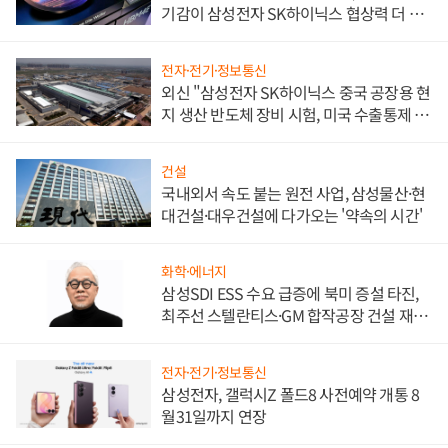
기감이 삼성전자 SK하이닉스 협상력 더 키
워
전자·전기·정보통신
외신 "삼성전자 SK하이닉스 중국 공장용 현
지 생산 반도체 장비 시험, 미국 수출통제 대
비"
건설
국내외서 속도 붙는 원전 사업, 삼성물산·현
대건설·대우건설에 다가오는 '약속의 시간'
화학·에너지
삼성SDI ESS 수요 급증에 북미 증설 타진,
최주선 스텔란티스·GM 합작공장 건설 재추
진하나
전자·전기·정보통신
삼성전자, 갤럭시Z 폴드8 사전예약 개통 8
월31일까지 연장