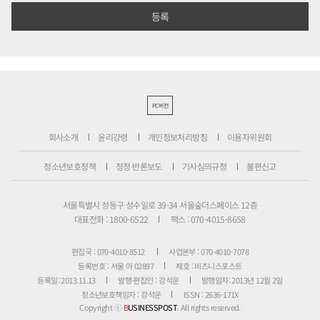
PC버전
회사소개
윤리강령
개인정보처리방침
이용자위원회
청소년보호정책
정정·반론보도
기사심의규정
불편신고
서울특별시 성동구 성수일로 39-34 서울숲더스페이스 12층
대표전화 : 1800-6522
팩스 : 070-4015-8658
편집국 : 070-4010-8512
사업본부 : 070-4010-7078
등록번호 : 서울 아 02897
제호 : 비즈니스포스트
등록일: 2013.11.13
발행·편집인 : 강석운
발행일자: 2013년 12월 2일
청소년보호책임자 : 강석운
ISSN : 2636-171X
Copyright ⓒ
B
USINESSPOST
. All rights reserved.