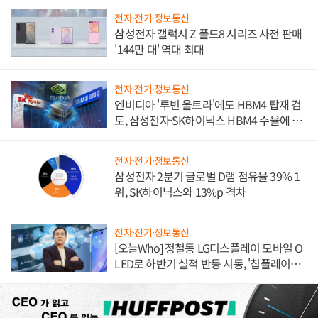
전자·전기·정보통신
삼성전자 갤럭시 Z 폴드8 시리즈 사전 판매
'144만 대' 역대 최대
전자·전기·정보통신
엔비디아 '루빈 울트라'에도 HBM4 탑재 검
토, 삼성전자·SK하이닉스 HBM4 수율에 주
도권 갈린다
전자·전기·정보통신
삼성전자 2분기 글로벌 D램 점유율 39% 1
위, SK하이닉스와 13%p 격차
전자·전기·정보통신
[오늘Who] 정철동 LG디스플레이 모바일 O
LED로 하반기 실적 반등 시동, '칩플레이
션'에 가격 인하 압박은 부담