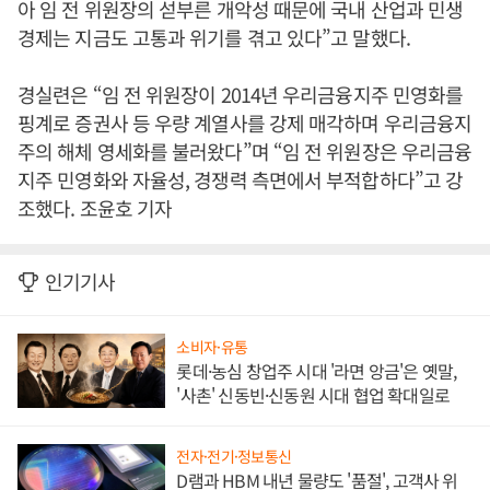
아 임 전 위원장의 섣부른 개악성 때문에 국내 산업과 민생
경제는 지금도 고통과 위기를 겪고 있다”고 말했다.
경실련은 “임 전 위원장이 2014년 우리금융지주 민영화를
핑계로 증권사 등 우량 계열사를 강제 매각하며 우리금융지
주의 해체 영세화를 불러왔다”며 “임 전 위원장은 우리금융
지주 민영화와 자율성, 경쟁력 측면에서 부적합하다”고 강
조했다. 조윤호 기자
인기기사
소비자·유통
롯데·농심 창업주 시대 '라면 앙금'은 옛말,
'사촌' 신동빈·신동원 시대 협업 확대일로
전자·전기·정보통신
D램과 HBM 내년 물량도 '품절', 고객사 위