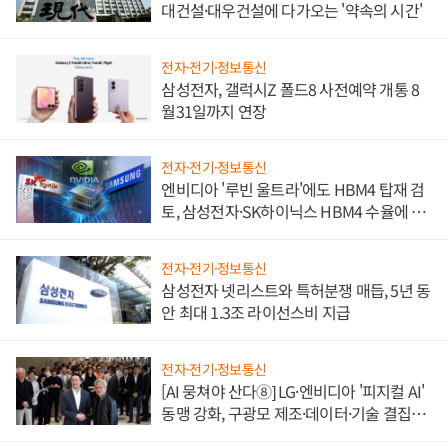
대건설·대우건설에 다가오는 '약속의 시간'
전자·전기·정보통신
삼성전자, 갤럭시Z 폴드8 사전예약 개통 8
월31일까지 연장
전자·전기·정보통신
엔비디아 '루빈 울트라'에도 HBM4 탑재 검
토, 삼성전자·SK하이닉스 HBM4 수율에 주
도권 갈린다
전자·전기·정보통신
삼성전자 넷리스트와 특허분쟁 매듭, 5년 동
안 최대 1.3조 라이선스비 지급
전자·전기·정보통신
[AI 뭉쳐야 산다⑧] LG·엔비디아 '피지컬 AI'
동맹 강화, 구광모 제조·데이터·기술 결집
해 종합 로보틱스 기업으로