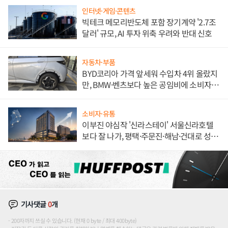
인터넷·게임·콘텐츠
빅테크 메모리반도체 포함 장기계약 '2.7조
달러' 규모, AI 투자 위축 우려와 반대 신호
자동차·부품
BYD코리아 가격 앞세워 수입차 4위 올랐지
만, BMW·벤츠보다 높은 공임비에 소비자
불만 폭발
소비자·유통
이부진 야심작 '신라스테이' 서울신라호텔
보다 잘 나가, 평택·주문진·해남·건대로 성
장판 더 넓힌다
기사댓글
0
개
200자까지 쓰실 수 있습니다. (현재 0 byte / 최대 400byte)