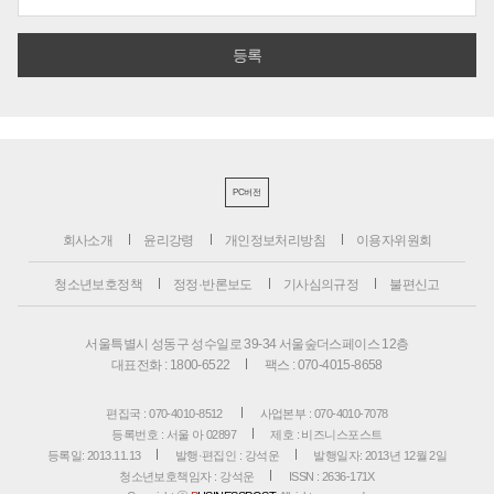
PC버전
회사소개
윤리강령
개인정보처리방침
이용자위원회
청소년보호정책
정정·반론보도
기사심의규정
불편신고
서울특별시 성동구 성수일로 39-34 서울숲더스페이스 12층
대표전화 : 1800-6522
팩스 : 070-4015-8658
편집국 : 070-4010-8512
사업본부 : 070-4010-7078
등록번호 : 서울 아 02897
제호 : 비즈니스포스트
등록일: 2013.11.13
발행·편집인 : 강석운
발행일자: 2013년 12월 2일
청소년보호책임자 : 강석운
ISSN : 2636-171X