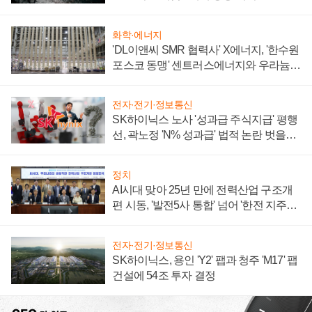
화학·에너지
'DL이앤씨 SMR 협력사' X에너지, '한수원
포스코 동맹' 센트러스에너지와 우라늄
계약 체결
전자·전기·정보통신
SK하이닉스 노사 '성과급 주식지급' 평행
선, 곽노정 'N% 성과급' 법적 논란 벗을지
주목
정치
AI시대 맞아 25년 만에 전력산업 구조개
편 시동, '발전5사 통합' 넘어 '한전 지주사'
재편론도
전자·전기·정보통신
SK하이닉스, 용인 'Y2' 팹과 청주 'M17' 팹
건설에 54조 투자 결정