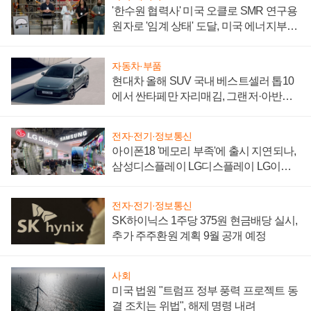
'한수원 협력사' 미국 오클로 SMR 연구용
원자로 '임계 상태' 도달, 미국 에너지부
"중요한 이정표"
자동차·부품
현대차 올해 SUV 국내 베스트셀러 톱10
에서 싼타페만 자리매김, 그랜저·아반떼
'세단 쌍끌이'로 내수 방어
전자·전기·정보통신
아이폰18 '메모리 부족'에 출시 지연되나,
삼성디스플레이 LG디스플레이 LG이노
텍 '탈애플' 수익 다각화 속도
전자·전기·정보통신
SK하이닉스 1주당 375원 현금배당 실시,
추가 주주환원 계획 9월 공개 예정
사회
미국 법원 "트럼프 정부 풍력 프로젝트 동
결 조치는 위법", 해제 명령 내려