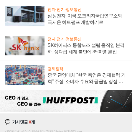
전자·전기·정보통신
삼성전자, 미국 오크리지국립연구소와
극저온 히트펌프 개발하기로
전자·전기·정보통신
SK하이닉스 통합노조 설립 움직임 본격
화, 성과급 체계 불만에 3500명 결집
경제정책
중국 관영매체 "한국 폭염은 경제협력 기
회" 주장, 소비자 수요와 공급망 장점 강
조
기사댓글
0
개
200자까지 쓰실 수 있습니다. (현재 0 byte / 최대 400byte)