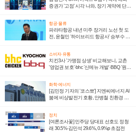
증권가 '고점' 시각 나와, 장기 계약에 단점
부각
항공·물류
파라타항공 내년 미주 장거리 노선 첫 도
전, 윤철민 '하이브리드 항공사' 승부수 통
할까
소비자·유통
치킨3사 '가맹점 상생' 비교해보니, 교촌
'영업권 보호'·bhc '신메뉴 개발'·BBQ '원가
부담'
화학·에너지
[김민정 기자의 '코스뽀'] 지엔씨에너지 AI
붐에 비상발전기 호황, 안병철 친환경 에
너지 발전전문기업 향한다
정치
[여론조사꽃] 민주당 당대표 선호도 정청
래 30.5%·김민석 29.6%, 0.9%p 초접전