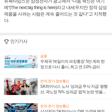
뉴욕타임스는 삼성전자가 광고에서 "다음 혁신은 여기
에"(The next big thing is here)라고 내세우지만 정작 삼성
제품을 사려는 사람은 계속 줄어드는 것 같다“고 지적했
다.
인기기사
금융
우체국 '매일이자 파킹통장' 5만 계좌 한
정으로 다시 출시, 최고 연 2.0% 금리
전자·전기·정보통신
SK하이닉스 노사 '성과급 주식 지급' 평행
선, 곽노정 'N% 성과급' 법적 논란 벗을지
주목
전자·전기·정보통신
삼성전자 SK하이닉스 D램 가격에 해외