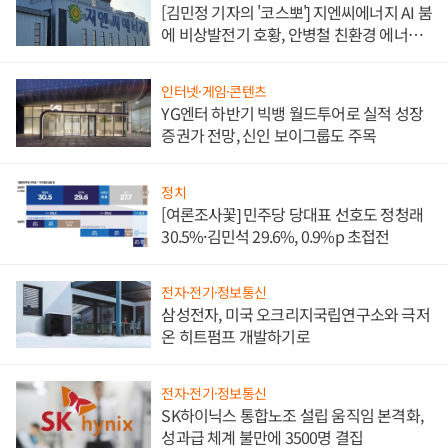
[김민정 기자의 '코스뽀'] 지엔씨에너지 AI 붐
에 비상발전기 호황, 안병철 친환경 에너지
발전전문기업 향한다
인터넷·게임·콘텐츠
YG엔터 하반기 빅뱅 월드투어로 실적 성장
증권가 전망, 신인 보이그룹도 주목
정치
[여론조사꽃] 민주당 당대표 선호도 정청래
30.5%·김민석 29.6%, 0.9%p 초접전
전자·전기·정보통신
삼성전자, 미국 오크리지국립연구소와 극저
온 히트펌프 개발하기로
전자·전기·정보통신
SK하이닉스 통합노조 설립 움직임 본격화,
성과급 체계 불만에 3500명 결집