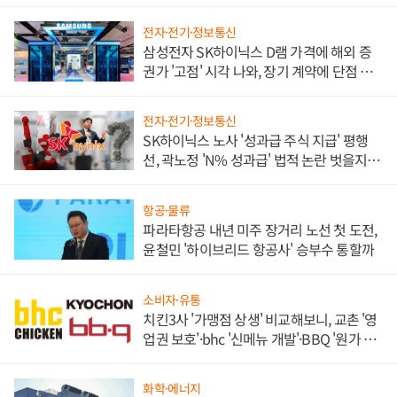
전자·전기·정보통신
삼성전자 SK하이닉스 D램 가격에 해외 증
권가 '고점' 시각 나와, 장기 계약에 단점 부
각
전자·전기·정보통신
SK하이닉스 노사 '성과급 주식 지급' 평행
선, 곽노정 'N% 성과급' 법적 논란 벗을지 주
목
항공·물류
파라타항공 내년 미주 장거리 노선 첫 도전,
윤철민 '하이브리드 항공사' 승부수 통할까
소비자·유통
치킨3사 '가맹점 상생' 비교해보니, 교촌 '영
업권 보호'·bhc '신메뉴 개발'·BBQ '원가 부
담'
화학·에너지