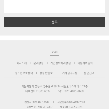
PC버전
회사소개
윤리강령
개인정보처리방침
이용자위원회
청소년보호정책
정정·반론보도
기사심의규정
불편신고
서울특별시 성동구 성수일로 39-34 서울숲더스페이스 12층
대표전화 : 1800-6522
팩스 : 070-4015-8658
편집국 : 070-4010-8512
사업본부 : 070-4010-7078
등록번호 : 서울 아 02897
제호 : 비즈니스포스트