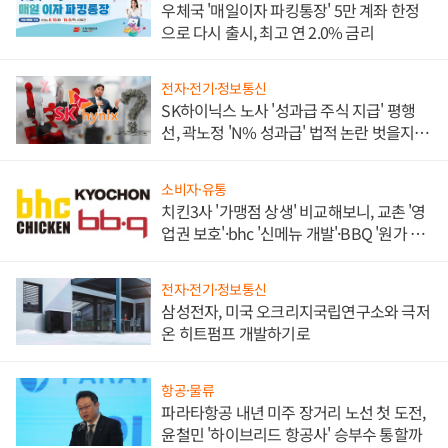
우체국 '매일이자 파킹통장' 5만 계좌 한정
으로 다시 출시, 최고 연 2.0% 금리
전자·전기·정보통신
SK하이닉스 노사 '성과급 주식 지급' 평행
선, 곽노정 'N% 성과급' 법적 논란 벗을지 주
목
소비자·유통
치킨3사 '가맹점 상생' 비교해보니, 교촌 '영
업권 보호'·bhc '신메뉴 개발'·BBQ '원가 부
담'
전자·전기·정보통신
삼성전자, 미국 오크리지국립연구소와 극저
온 히트펌프 개발하기로
항공·물류
파라타항공 내년 미주 장거리 노선 첫 도전,
윤철민 '하이브리드 항공사' 승부수 통할까