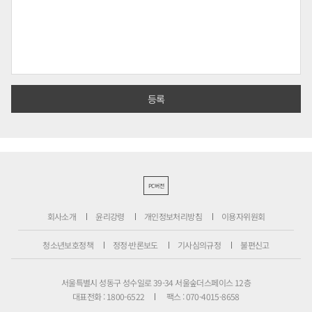
PC버전
회사소개
윤리강령
개인정보처리방침
이용자위원회
청소년보호정책
정정·반론보도
기사심의규정
불편신고
서울특별시 성동구 성수일로 39-34 서울숲더스페이스 12층
대표전화 : 1800-6522
팩스 : 070-4015-8658