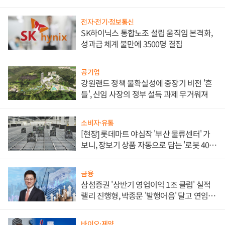
전자·전기·정보통신
SK하이닉스 통합노조 설립 움직임 본격화,
성과급 체계 불만에 3500명 결집
공기업
강원랜드 정책 불확실성에 중장기 비전 '흔
들', 신임 사장의 정부 설득 과제 무거워져
소비자·유통
[현장] 롯데마트 야심작 '부산 물류센터' 가
보니, 장보기 상품 자동으로 담는 '로봇 400
대' 장관
금융
삼섬증권 '상반기 영업이익 1조 클럽' 실적
랠리 진행형, 박종문 '발행어음' 달고 연임 향
하나
바이오·제약