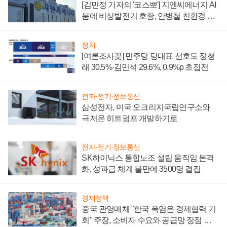
[김민정 기자의 '코스뽀'] 지엔씨에너지 AI
붐에 비상발전기 호황, 안병철 친환경 에
너지 발전전문기업 향한다
정치
[여론조사꽃] 민주당 당대표 선호도 정청
래 30.5%·김민석 29.6%, 0.9%p 초접전
전자·전기·정보통신
삼성전자, 미국 오크리지국립연구소와
극저온 히트펌프 개발하기로
전자·전기·정보통신
SK하이닉스 통합노조 설립 움직임 본격
화, 성과급 체계 불만에 3500명 결집
경제정책
중국 관영매체 "한국 폭염은 경제협력 기
회" 주장, 소비자 수요와 공급망 장점 강