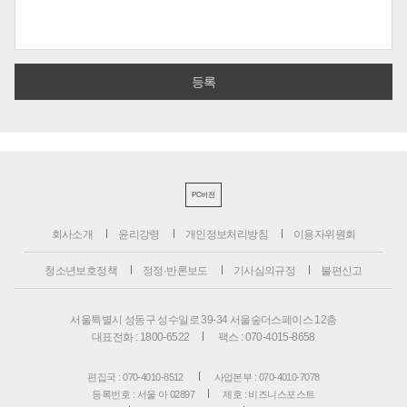
PC버전
회사소개
윤리강령
개인정보처리방침
이용자위원회
청소년보호정책
정정·반론보도
기사심의규정
불편신고
서울특별시 성동구 성수일로 39-34 서울숲더스페이스 12층
대표전화 : 1800-6522
팩스 : 070-4015-8658
편집국 : 070-4010-8512
사업본부 : 070-4010-7078
등록번호 : 서울 아 02897
제호 : 비즈니스포스트