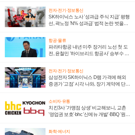
전자·전기·정보통신
SK하이닉스 노사 '성과급 주식 지급' 평행
선, 곽노정 'N% 성과급' 법적 논란 벗을지
주목
항공·물류
파라타항공 내년 미주 장거리 노선 첫 도
전, 윤철민 '하이브리드 항공사' 승부수 통
할까
전자·전기·정보통신
삼성전자 SK하이닉스 D램 가격에 해외
증권가 '고점' 시각 나와, 장기 계약에 단점
부각
소비자·유통
치킨3사 '가맹점 상생' 비교해보니, 교촌
'영업권 보호'·bhc '신메뉴 개발'·BBQ '원가
부담'
화학·에너지