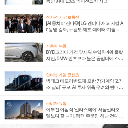
동안 최대 1.3조 라이선스비 지급
전자·전기·정보통신
[AI 뭉쳐야 산다⑧] LG·엔비디아 '피지컬 A
I' 동맹 강화, 구광모 제조·데이터·기술 결
집해 종합 로보틱스 기업으로
자동차·부품
BYD코리아 가격 앞세워 수입차 4위 올랐
지만, BMW·벤츠보다 높은 공임비에 소비
자 불만 폭발
인터넷·게임·콘텐츠
빅테크 메모리반도체 포함 장기계약 '2.7
조 달러' 규모, AI 투자 위축 우려와 반대
신호
소비자·유통
이부진 야심작 '신라스테이' 서울신라호
텔보다 잘 나가, 평택·주문진·해남·건대로
성장판 더 넓힌다