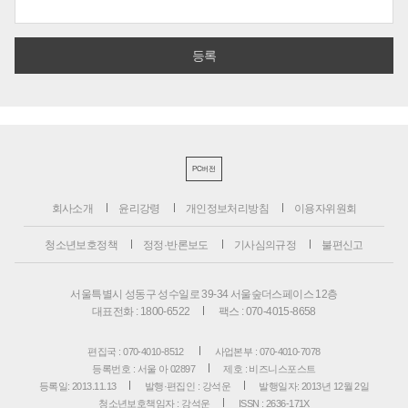
PC버전
회사소개
윤리강령
개인정보처리방침
이용자위원회
청소년보호정책
정정·반론보도
기사심의규정
불편신고
서울특별시 성동구 성수일로 39-34 서울숲더스페이스 12층
대표전화 : 1800-6522
팩스 : 070-4015-8658
편집국 : 070-4010-8512
사업본부 : 070-4010-7078
등록번호 : 서울 아 02897
제호 : 비즈니스포스트
등록일: 2013.11.13
발행·편집인 : 강석운
발행일자: 2013년 12월 2일
청소년보호책임자 : 강석운
ISSN : 2636-171X