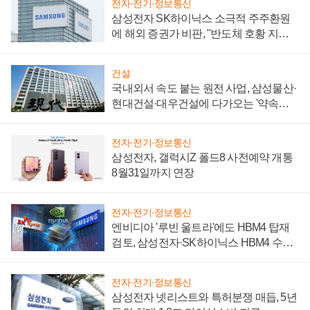
전자·전기·정보통신
삼성전자 SK하이닉스 소극적 주주환원
에 해외 증권가 비판, "반도체 호황 지속
성 의문"
건설
국내외서 속도 붙는 원전 사업, 삼성물산·
현대건설·대우건설에 다가오는 '약속의
시간'
전자·전기·정보통신
삼성전자, 갤럭시Z 폴드8 사전예약 개통
8월31일까지 연장
전자·전기·정보통신
엔비디아 '루빈 울트라'에도 HBM4 탑재
검토, 삼성전자·SK하이닉스 HBM4 수율
에 주도권 갈린다
전자·전기·정보통신
삼성전자 넷리스트와 특허분쟁 매듭, 5년