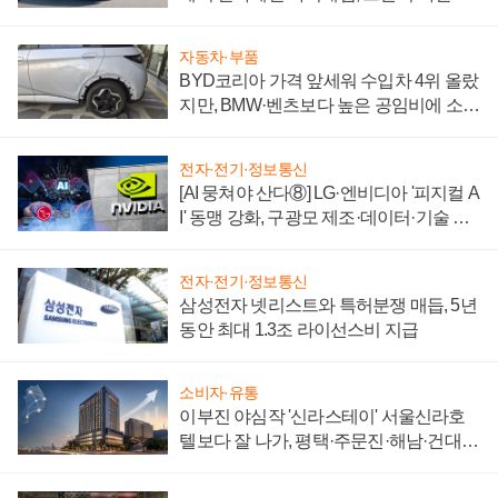
'세단 쌍끌이'로 내수 방어
자동차·부품
BYD코리아 가격 앞세워 수입차 4위 올랐
지만, BMW·벤츠보다 높은 공임비에 소비
자 불만 폭발
전자·전기·정보통신
[AI 뭉쳐야 산다⑧] LG·엔비디아 '피지컬 A
I' 동맹 강화, 구광모 제조·데이터·기술 결
집해 종합 로보틱스 기업으로
전자·전기·정보통신
삼성전자 넷리스트와 특허분쟁 매듭, 5년
동안 최대 1.3조 라이선스비 지급
소비자·유통
이부진 야심작 '신라스테이' 서울신라호
텔보다 잘 나가, 평택·주문진·해남·건대로
성장판 더 넓힌다