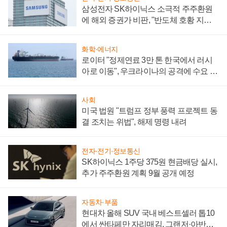
삼성전자 SK하이닉스 소극적 주주환원
에 해외 증권가 비판, "반도체 호황 지속
성 의문"
화학·에너지
로이터 "정제연료 3만 톤 한국에서 러시
아로 이동", 우크라이나의 공격에 수요 늘
어
사회
미국 법원 "트럼프 정부 풍력 프로젝트 동
결 조치는 위법", 해제 명령 내려
전자·전기·정보통신
SK하이닉스 1주당 375원 현금배당 실시,
추가 주주환원 계획 9월 공개 예정
자동차·부품
현대차 올해 SUV 국내 베스트셀러 톱10
에서 싼타페만 자리매김, 그랜저·아반떼