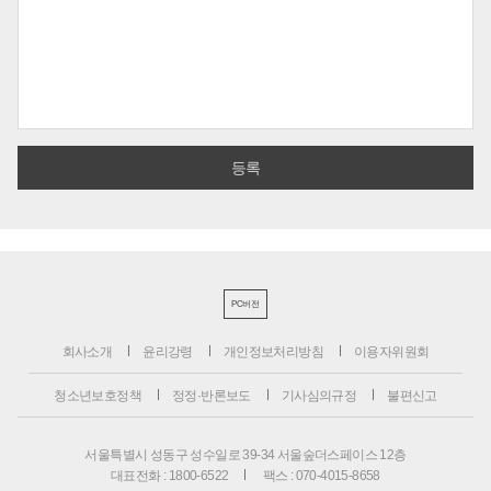
PC버전
회사소개
윤리강령
개인정보처리방침
이용자위원회
청소년보호정책
정정·반론보도
기사심의규정
불편신고
서울특별시 성동구 성수일로 39-34 서울숲더스페이스 12층
대표전화 : 1800-6522
팩스 : 070-4015-8658