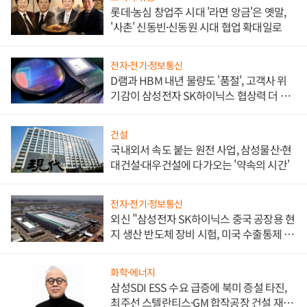
롯데·농심 창업주 시대 '라면 앙금'은 옛말,
'사촌' 신동빈·신동원 시대 협업 확대일로
전자·전기·정보통신
D램과 HBM 내년 물량도 '품절', 고객사 위
기감이 삼성전자 SK하이닉스 협상력 더 키
워
건설
국내외서 속도 붙는 원전 사업, 삼성물산·현
대건설·대우건설에 다가오는 '약속의 시간'
전자·전기·정보통신
외신 "삼성전자 SK하이닉스 중국 공장용 현
지 생산 반도체 장비 시험, 미국 수출통제 대
비"
화학·에너지
삼성SDI ESS 수요 급증에 북미 증설 타진,
최주선 스텔란티스·GM 합작공장 건설 재추