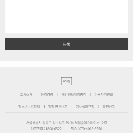
PC버전
회사소개
윤리강령
개인정보처리방침
이용자위원회
청소년보호정책
정정·반론보도
기사심의규정
불편신고
서울특별시 성동구 성수일로 39-34 서울숲더스페이스 12층
대표전화 : 1800-6522
팩스 : 070-4015-8658