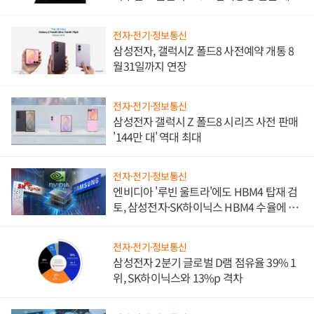
진하나
전자·전기·정보통신
삼성전자, 갤럭시Z 폴드8 사전예약 개통 8
월31일까지 연장
전자·전기·정보통신
삼성전자 갤럭시 Z 폴드8 시리즈 사전 판매
'144만 대' 역대 최대
전자·전기·정보통신
엔비디아 '루빈 울트라'에도 HBM4 탑재 검
토, 삼성전자·SK하이닉스 HBM4 수율에 주
도권 갈린다
전자·전기·정보통신
삼성전자 2분기 글로벌 D램 점유율 39% 1
위, SK하이닉스와 13%p 격차