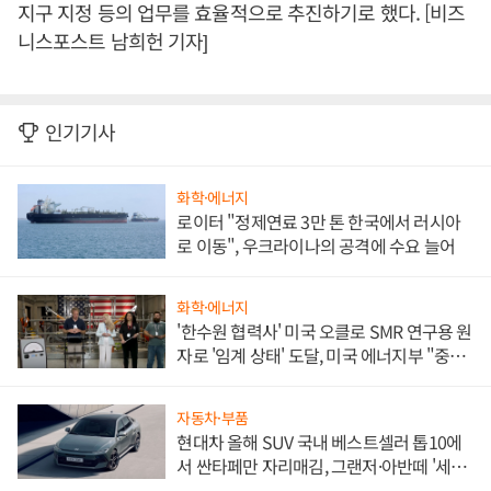
지구 지정 등의 업무를 효율적으로 추진하기로 했다. [비즈
니스포스트 남희헌 기자]
인기기사
화학·에너지
로이터 "정제연료 3만 톤 한국에서 러시아
로 이동", 우크라이나의 공격에 수요 늘어
화학·에너지
'한수원 협력사' 미국 오클로 SMR 연구용 원
자로 '임계 상태' 도달, 미국 에너지부 "중요
한 이정표"
자동차·부품
현대차 올해 SUV 국내 베스트셀러 톱10에
서 싼타페만 자리매김, 그랜저·아반떼 '세단
쌍끌이'로 내수 방어