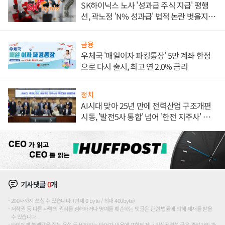
SK하이닉스 노사 '성과급 주식 지급' 평행
선, 곽노정 'N% 성과급' 법적 논란 벗을지 주
목
금융
우체국 '매일이자 파킹통장' 5만 계좌 한정
으로 다시 출시, 최고 연 2.0% 금리
정치
AI시대 맞아 25년 만에 전력산업 구조개편
시동, '발전5사 통합' 넘어 '한전 지주사' 재편
론도
기사댓글
0
개
200자까지 쓰실 수 있습니다. (현재 0 byte / 최대 400byte)
저작권 등 다른 사람의 권리를 침해하거나 명예를 훼손하는 댓글은 관련 법률에 의해 제재를 받을
수 있습니다.
타인에게 불쾌감을 주는 욕설 등 비하하는 단어가 내용에 포함되거나 인신공격성 글은 관리자의 판