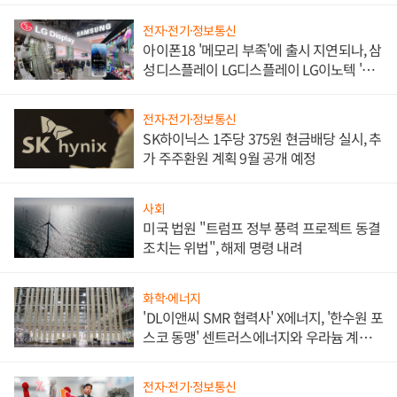
전자·전기·정보통신
아이폰18 '메모리 부족'에 출시 지연되나, 삼
성디스플레이 LG디스플레이 LG이노텍 '탈
애플' 수익 다각화 속도
전자·전기·정보통신
SK하이닉스 1주당 375원 현금배당 실시, 추
가 주주환원 계획 9월 공개 예정
사회
미국 법원 "트럼프 정부 풍력 프로젝트 동결
조치는 위법", 해제 명령 내려
화학·에너지
'DL이앤씨 SMR 협력사' X에너지, '한수원 포
스코 동맹' 센트러스에너지와 우라늄 계약
체결
전자·전기·정보통신