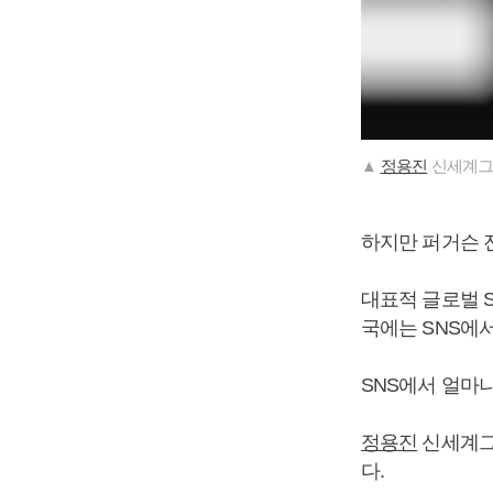
▲
정용진
신세계그
하지만 퍼거슨 
대표적 글로벌 S
국에는 SNS에
SNS에서 얼마
정용진
신세계그
다.