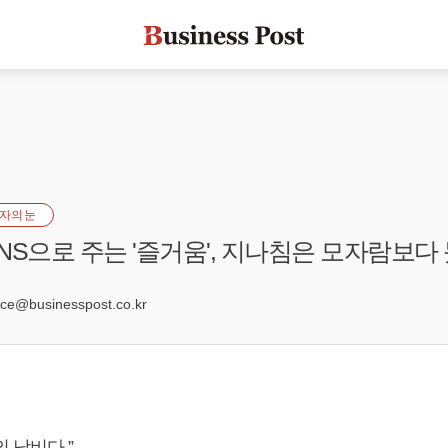
자의 눈
NS으로 주는 '즐거움', 지나침은 모자람보다
0
e@businesspost.co.kr
 낭비다.”