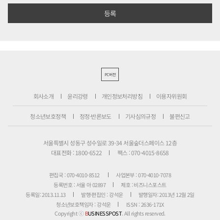
PC버전
회사소개
윤리강령
개인정보처리방침
이용자위원회
청소년보호정책
정정·반론보도
기사심의규정
불편신고
서울특별시 성동구 성수일로 39-34 서울숲더스페이스 12층
대표전화 : 1800-6522
팩스 : 070-4015-8658
편집국 : 070-4010-8512
사업본부 : 070-4010-7078
등록번호 : 서울 아 02897
제호 : 비즈니스포스트
등록일: 2013.11.13
발행·편집인 : 강석운
발행일자: 2013년 12월 2일
청소년보호책임자 : 강석운
ISSN : 2636-171X
Copyright ⓒ
B
USINESSPOST
. All rights reserved.