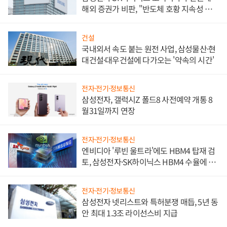
해외 증권가 비판, "반도체 호황 지속성 의
문"
건설
국내외서 속도 붙는 원전 사업, 삼성물산·현
대건설·대우건설에 다가오는 '약속의 시간'
전자·전기·정보통신
삼성전자, 갤럭시Z 폴드8 사전예약 개통 8
월31일까지 연장
전자·전기·정보통신
엔비디아 '루빈 울트라'에도 HBM4 탑재 검
토, 삼성전자·SK하이닉스 HBM4 수율에 주
도권 갈린다
전자·전기·정보통신
삼성전자 넷리스트와 특허분쟁 매듭, 5년 동
안 최대 1.3조 라이선스비 지급