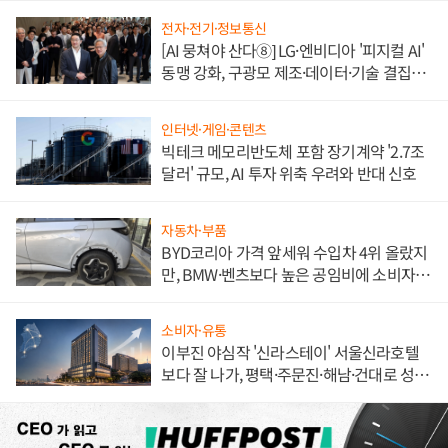
전자·전기·정보통신
[AI 뭉쳐야 산다⑧] LG·엔비디아 '피지컬 AI'
동맹 강화, 구광모 제조·데이터·기술 결집
해 종합 로보틱스 기업으로
인터넷·게임·콘텐츠
빅테크 메모리반도체 포함 장기계약 '2.7조
달러' 규모, AI 투자 위축 우려와 반대 신호
자동차·부품
BYD코리아 가격 앞세워 수입차 4위 올랐지
만, BMW·벤츠보다 높은 공임비에 소비자
불만 폭발
소비자·유통
이부진 야심작 '신라스테이' 서울신라호텔
보다 잘 나가, 평택·주문진·해남·건대로 성
장판 더 넓힌다