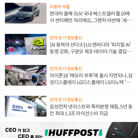
자동차·부품
현대차 올해 SUV 국내 베스트셀러 톱10에
서 싼타페만 자리매김, 그랜저·아반떼 '세단
쌍끌이'로 내수 방어
전자·전기·정보통신
[AI 뭉쳐야 산다⑧] LG·엔비디아 '피지컬 AI'
동맹 강화, 구광모 제조·데이터·기술 결집
해 종합 로보틱스 기업으로
전자·전기·정보통신
아이폰18 '메모리 부족'에 출시 지연되나, 삼
성디스플레이 LG디스플레이 LG이노텍 '탈
애플' 수익 다각화 속도
전자·전기·정보통신
삼성전자 넷리스트와 특허분쟁 매듭, 5년 동
안 최대 1.3조 라이선스비 지급