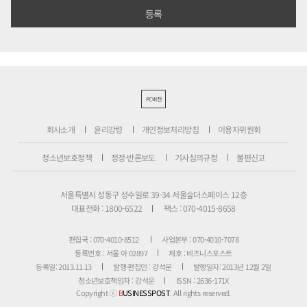
PC버전
회사소개
윤리강령
개인정보처리방침
이용자위원회
청소년보호정책
정정·반론보도
기사심의규정
불편신고
서울특별시 성동구 성수일로 39-34 서울숲더스페이스 12층
대표전화 : 1800-6522
팩스 : 070-4015-8658
편집국 : 070-4010-8512
사업본부 : 070-4010-7078
등록번호 : 서울 아 02897
제호 : 비즈니스포스트
등록일: 2013.11.13
발행·편집인 : 강석운
발행일자: 2013년 12월 2일
청소년보호책임자 : 강석운
ISSN : 2636-171X
Copyright ⓒ
B
USINESSPOST
. All rights reserved.