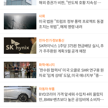
해외 증권가 비판, "반도체 호황 지속성 의
문"
사회
미국 법원 "트럼프 정부 풍력 프로젝트 동결
조치는 위법", 해제 명령 내려
전자·전기·정보통신
SK하이닉스 1주당 375원 현금배당 실시, 추
가 주주환원 계획 9월 공개 예정
화학·에너지
'한수원 협력사' 미국 오클로 SMR 연구용 원
자로 '임계 상태' 도달, 미국 에너지부 "중요
한 이정표"
자동차·부품
BYD코리아 가격 앞세워 수입차 4위 올랐지
만, BMW·벤츠보다 높은 공임비에 소비자
불만 폭발