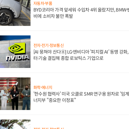
자동차·부품
BYD코리아 가격 앞세워 수입차 4위 올랐지만, BMW
비에 소비자 불만 폭발
전자·전기·정보통신
[AI 뭉쳐야 산다⑧] LG·엔비디아 '피지컬 AI' 동맹 강
터·기술 결집해 종합 로보틱스 기업으로
화학·에너지
'한수원 협력사' 미국 오클로 SMR 연구용 원자로 '임계 
너지부 "중요한 이정표"