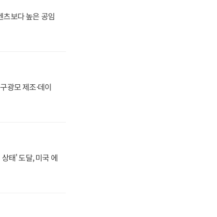
·벤츠보다 높은 공임
화, 구광모 제조·데이
상태' 도달, 미국 에