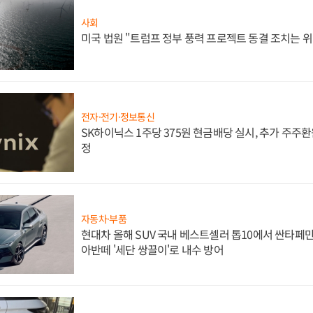
사회
미국 법원 "트럼프 정부 풍력 프로젝트 동결 조치는 위
전자·전기·정보통신
SK하이닉스 1주당 375원 현금배당 실시, 추가 주주환
정
자동차·부품
현대차 올해 SUV 국내 베스트셀러 톱10에서 싼타페만
아반떼 '세단 쌍끌이'로 내수 방어