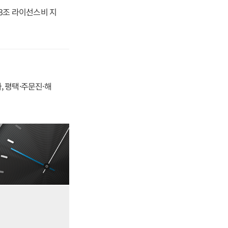
.3조 라이선스비 지
, 평택·주문진·해