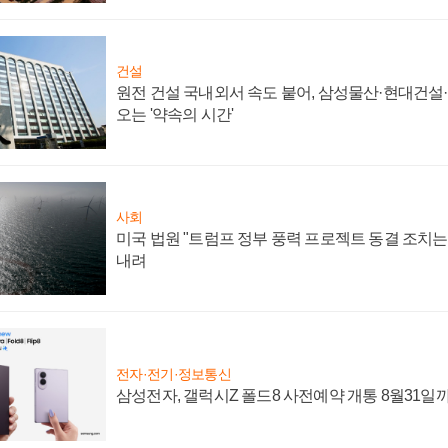
건설
원전 건설 국내외서 속도 붙어, 삼성물산·현대건설
오는 '약속의 시간'
사회
미국 법원 "트럼프 정부 풍력 프로젝트 동결 조치는 
내려
전자·전기·정보통신
삼성전자, 갤럭시Z 폴드8 사전예약 개통 8월31일