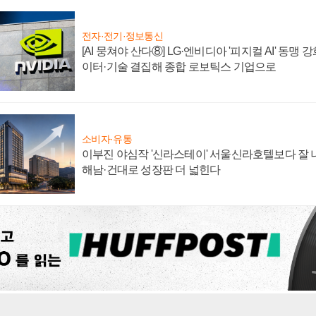
전자·전기·정보통신
[AI 뭉쳐야 산다⑧] LG·엔비디아 '피지컬 AI' 동맹 
이터·기술 결집해 종합 로보틱스 기업으로
소비자·유통
이부진 야심작 '신라스테이' 서울신라호텔보다 잘 나
해남·건대로 성장판 더 넓힌다