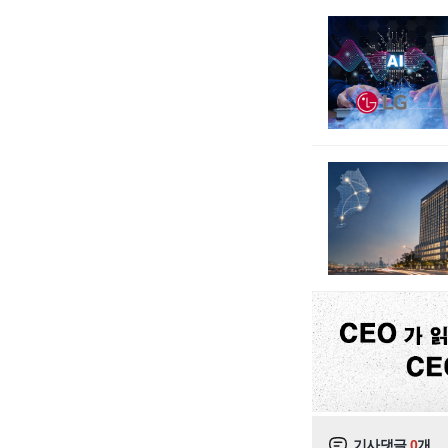
기사댓글
0
개