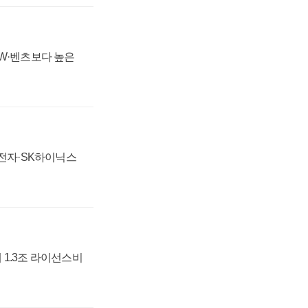
MW·벤츠보다 높은
성전자·SK하이닉스
 1.3조 라이선스비