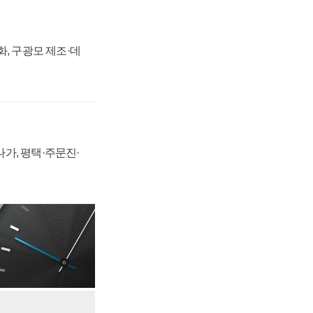
강화, 구광모 제조·데
가, 평택·주문진·