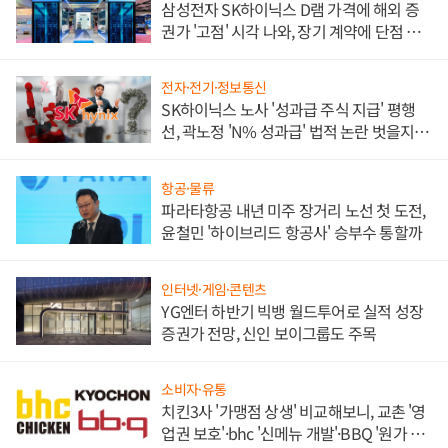
삼성전자 SK하이닉스 D램 가격에 해외 증
권가 '고점' 시각 나와, 장기 계약에 단점 부
각
전자·전기·정보통신
SK하이닉스 노사 '성과급 주식 지급' 평행
선, 곽노정 'N% 성과급' 법적 논란 벗을지 주
목
항공·물류
파라타항공 내년 미주 장거리 노선 첫 도전,
윤철민 '하이브리드 항공사' 승부수 통할까
인터넷·게임·콘텐츠
YG엔터 하반기 빅뱅 월드투어로 실적 성장
증권가 전망, 신인 보이그룹도 주목
소비자·유통
치킨3사 '가맹점 상생' 비교해보니, 교촌 '영
업권 보호'·bhc '신메뉴 개발'·BBQ '원가 부