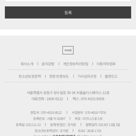
PC버전
회사소개
윤리강령
개인정보처리방침
이용자위원회
청소년보호정책
정정·반론보도
기사심의규정
불편신고
서울특별시 성동구 성수일로 39-34 서울숲더스페이스 12층
대표전화 : 1800-6522
팩스 : 070-4015-8658
편집국 : 070-4010-8512
사업본부 : 070-4010-7078
등록번호 : 서울 아 02897
제호 : 비즈니스포스트
등록일: 2013.11.13
발행·편집인 : 강석운
발행일자: 2013년 12월 2일
청소년보호책임자 : 강석운
ISSN : 2636-171X
Copyright ⓒ
B
USINESSPOST
. All rights reserved.