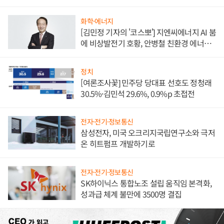
담'
화학·에너지
[김민정 기자의 '코스뽀'] 지엔씨에너지 AI 붐
에 비상발전기 호황, 안병철 친환경 에너지
발전전문기업 향한다
정치
[여론조사꽃] 민주당 당대표 선호도 정청래
30.5%·김민석 29.6%, 0.9%p 초접전
전자·전기·정보통신
삼성전자, 미국 오크리지국립연구소와 극저
온 히트펌프 개발하기로
전자·전기·정보통신
SK하이닉스 통합노조 설립 움직임 본격화,
성과급 체계 불만에 3500명 결집