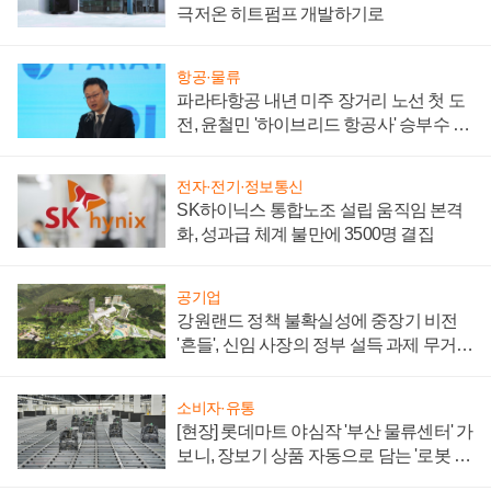
극저온 히트펌프 개발하기로
항공·물류
파라타항공 내년 미주 장거리 노선 첫 도
전, 윤철민 '하이브리드 항공사' 승부수 통
할까
전자·전기·정보통신
SK하이닉스 통합노조 설립 움직임 본격
화, 성과급 체계 불만에 3500명 결집
공기업
강원랜드 정책 불확실성에 중장기 비전
'흔들', 신임 사장의 정부 설득 과제 무거워
져
소비자·유통
[현장] 롯데마트 야심작 '부산 물류센터' 가
보니, 장보기 상품 자동으로 담는 '로봇 40
0대' 장관