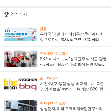
인기기사
금융
우체국 '매일이자 파킹통장' 5만 계좌 한
정으로 다시 출시, 최고 연 2.0% 금리
전자·전기·정보통신
SK하이닉스 노사 '성과급 주식 지급' 평행
선, 곽노정 'N% 성과급' 법적 논란 벗을지
주목
소비자·유통
치킨3사 '가맹점 상생' 비교해보니, 교촌
'영업권 보호'·bhc '신메뉴 개발'·BBQ '원가
부담'
전자·전기·정보통신
삼성전자, 미국 오크리지국립연구소와