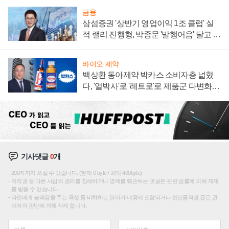
금융
삼섬증권 '상반기 영업이익 1조 클럽' 실
적 랠리 진행형, 박종문 '발행어음' 달고 연
임 향하나
바이오·제약
백상환 동아제약 박카스 소비자층 넓혔
다, '얼박사'로 '레트로'로 제품군 다변화
주효
기사댓글
0
개
200자까지 쓰실 수 있습니다. (현재 0 byte / 최대 400byte)
저작권 등 다른 사람의 권리를 침해하거나 명예를 훼손하는 댓글은 관련 법률에 의해 제재
를 받을 수 있습니다.
타인에게 불쾌감을 주는 욕설 등 비하하는 단어가 내용에 포함되거나 인신공격성 글은 관
리자의 판단에 의해 삭제 합니다.