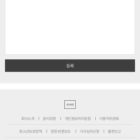
PC버전
회사소개
윤리강령
개인정보처리방침
이용자위원회
청소년보호정책
정정·반론보도
기사심의규정
불편신고