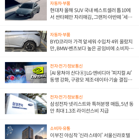
자동차·부품
현대차 올해 SUV 국내 베스트셀러 톱10에
서 싼타페만 자리매김, 그랜저·아반떼 '세단
쌍끌이'로 내수 방어
자동차·부품
BYD코리아 가격 앞세워 수입차 4위 올랐지
만, BMW·벤츠보다 높은 공임비에 소비자
불만 폭발
전자·전기·정보통신
[AI 뭉쳐야 산다⑧] LG·엔비디아 '피지컬 AI'
동맹 강화, 구광모 제조·데이터·기술 결집
해 종합 로보틱스 기업으로
전자·전기·정보통신
삼성전자 넷리스트와 특허분쟁 매듭, 5년 동
안 최대 1.3조 라이선스비 지급
소비자·유통
이부진 야심작 '신라스테이' 서울신라호텔