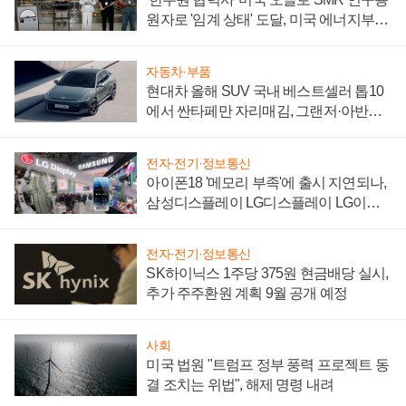
원자로 '임계 상태' 도달, 미국 에너지부
"중요한 이정표"
자동차·부품
현대차 올해 SUV 국내 베스트셀러 톱10
에서 싼타페만 자리매김, 그랜저·아반떼
'세단 쌍끌이'로 내수 방어
전자·전기·정보통신
아이폰18 '메모리 부족'에 출시 지연되나,
삼성디스플레이 LG디스플레이 LG이노
텍 '탈애플' 수익 다각화 속도
전자·전기·정보통신
SK하이닉스 1주당 375원 현금배당 실시,
추가 주주환원 계획 9월 공개 예정
사회
미국 법원 "트럼프 정부 풍력 프로젝트 동
결 조치는 위법", 해제 명령 내려