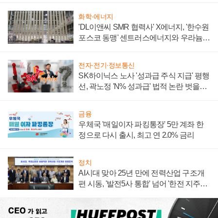
화학·에너지
'DL이앤씨 SMR 협력사' X에너지, '한수원
포스코 동맹' 센트러스에너지와 우라늄
계약 체결
전자·전기·정보통신
SK하이닉스 노사 '성과급 주식 지급' 평행
선, 곽노정 'N% 성과급' 법적 논란 벗을지
주목
금융
우체국 '매일이자 파킹통장' 5만 계좌 한
정으로 다시 출시, 최고 연 2.0% 금리
정치
AI시대 맞아 25년 만에 전력산업 구조개
편 시동, '발전5사 통합' 넘어 '한전 지주사'
재편론도