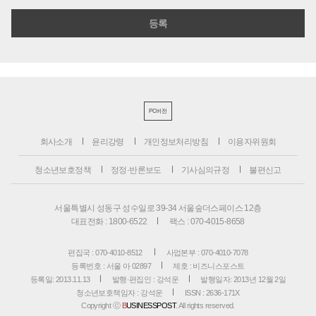
PC버전
회사소개
윤리강령
개인정보처리방침
이용자위원회
청소년보호정책
정정·반론보도
기사심의규정
불편신고
서울특별시 성동구 성수일로 39-34 서울숲더스페이스 12층
대표전화 : 1800-6522
팩스 : 070-4015-8658
편집국 : 070-4010-8512
사업본부 : 070-4010-7078
등록번호 : 서울 아 02897
제호 : 비즈니스포스트
등록일: 2013.11.13
발행·편집인 : 강석운
발행일자: 2013년 12월 2일
청소년보호책임자 : 강석운
ISSN : 2636-171X
Copyright ⓒ
B
USINESSPOST
. All rights reserved.